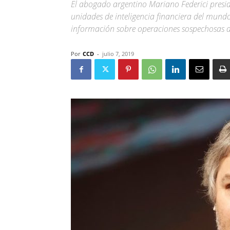
El abogado argentino Mariano Federici presi
unidades de inteligencia financiera del mundo 
información sobre operaciones sospechosas d
Por
CCD
-
julio 7, 2019