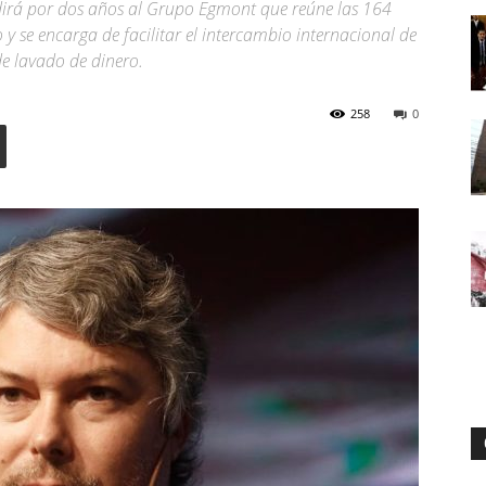
dirá por dos años al Grupo Egmont que reúne las 164
y se encarga de facilitar el intercambio internacional de
e lavado de dinero.
Digital
258
0