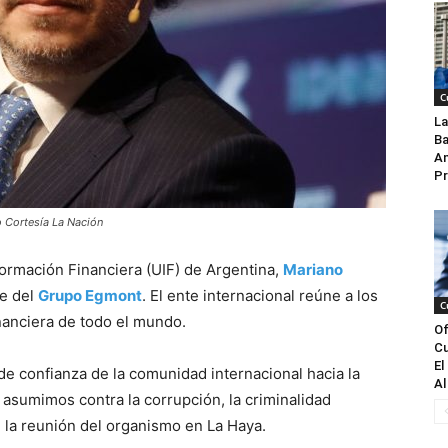
C
La
Ba
An
Pr
o Cortesía La Nación
formación Financiera (UIF) de Argentina,
Mariano
te del
Grupo Egmont
. El ente internacional reúne a los
C
nanciera de todo el mundo.
Of
Cu
El
e confianza de la comunidad internacional hacia la
Al
asumimos contra la corrupción, la criminalidad
n la reunión del organismo en La Haya.