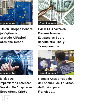
umplimiento
Cumplimiento
 Unión Europea Pondrá
GAFILAT Analiza en
jo Vigilancia
Panamá Nuevas
tilavado Al Fútbol
Estrategias Sobre
ofesional Desde...
Beneficiario Final y
Transparencia...
umplimiento
Cumplimiento
iciales De
Fiscalía Anticorrupción
mplimiento Enfrentan
de España Pide 173 Años
 Desafío De Adaptarse
de Prisión para
 Ecosistema Cripto
Francisco...