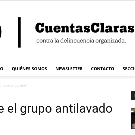
IO
QUIÉNES SOMOS
NEWSLETTER
CONTACTO
SECC
Cuentas
ntilavado Egmont
e el grupo antilavado
Claras