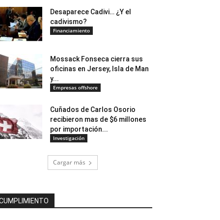
Desaparece Cadivi… ¿Y el
cadivismo?
Financiamiento
Mossack Fonseca cierra sus
oficinas en Jersey, Isla de Man
y...
Empresas offshore
Cuñados de Carlos Osorio
recibieron mas de $6 millones
por importación...
Investigación
Cargar más
CUMPLIMIENTO