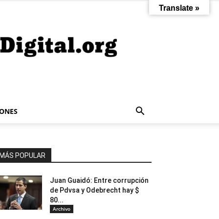
Translate »
IONES
MÁS POPULAR
Juan Guaidó: Entre corrupción
de Pdvsa y Odebrecht hay $
80...
Archivo