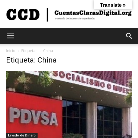
Translate »
Cuentas
Inicio
Etiquetas
China
Etiqueta: China
Claras
Digital
Lavado de Dinero