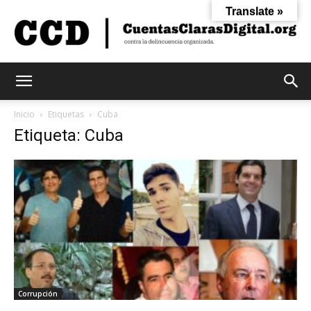
Translate »
Cuentas
Inicio
Etiquetas
Cuba
Etiqueta: Cuba
Claras
Digital
Corrupción