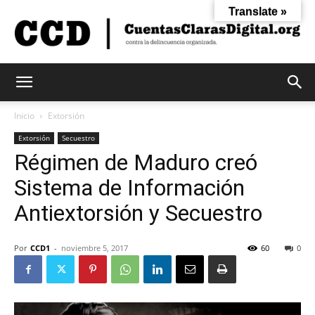
Translate »
Cuentas
Inicio
Extorsión
Extorsión
Secuestro
Régimen de Maduro creó
Claras
Sistema de Información
Antiextorsión y Secuestro
Digital
Por
CCD1
-
noviembre 5, 2017
60
0