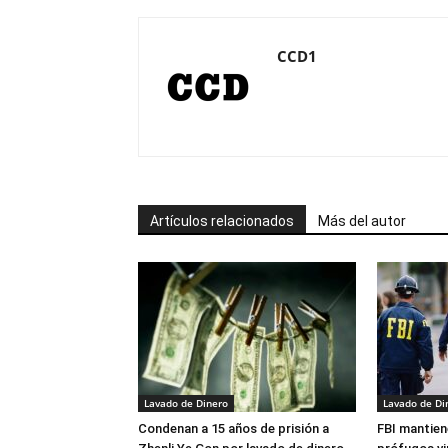
CCD1
Artículos relacionados
Más del autor
Lavado de Dinero
Lavado de Di
Condenan a 15 años de prisión a
FBI mantien