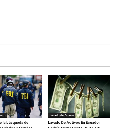
nero
Lavado de Dinero
e la búsqueda de
Lavado De Activos En Ecuador