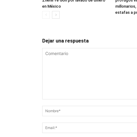
Zhenli Ye Gon por lavado de dinero
prófugos vi
en México
millonarios,
estafas a p
Dejar una respuesta