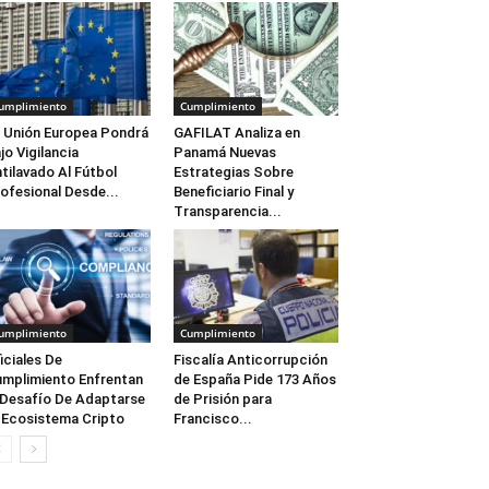
umplimiento
Cumplimiento
 Unión Europea Pondrá
GAFILAT Analiza en
jo Vigilancia
Panamá Nuevas
tilavado Al Fútbol
Estrategias Sobre
ofesional Desde...
Beneficiario Final y
Transparencia...
umplimiento
Cumplimiento
iciales De
Fiscalía Anticorrupción
mplimiento Enfrentan
de España Pide 173 Años
 Desafío De Adaptarse
de Prisión para
 Ecosistema Cripto
Francisco...