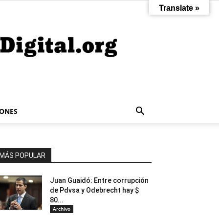
Translate »
IONES
MÁS POPULAR
Juan Guaidó: Entre corrupción
de Pdvsa y Odebrecht hay $
80...
Archivo