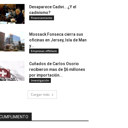
Desaparece Cadivi… ¿Y el
cadivismo?
Financiamiento
Mossack Fonseca cierra sus
oficinas en Jersey, Isla de Man
y...
Empresas offshore
Cuñados de Carlos Osorio
recibieron mas de $6 millones
por importación...
Investigación
Cargar más
CUMPLIMIENTO