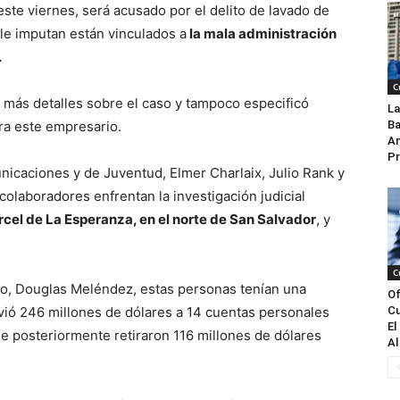
ste viernes, será acusado por el delito de lavado de
 le imputan están vinculados a
la mala administración
.
C
ó más detalles sobre el caso y tampoco especificó
La
ra este empresario.
Ba
An
Pr
nicaciones y de Juventud, Elmer Charlaix, Julio Rank y
colaboradores enfrentan la investigación judicial
cárcel de La Esperanza, en el norte de San Salvador
, y
C
ño, Douglas Meléndez, estas personas tenían una
Of
vió 246 millones de dólares a 14 cuentas personales
Cu
El
ue posteriormente retiraron 116 millones de dólares
Al