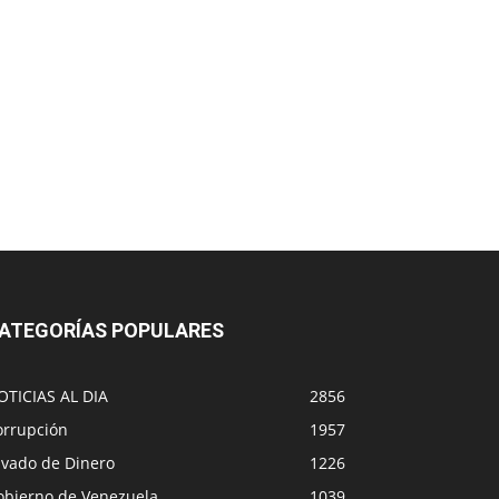
ATEGORÍAS POPULARES
OTICIAS AL DIA
2856
orrupción
1957
avado de Dinero
1226
obierno de Venezuela
1039