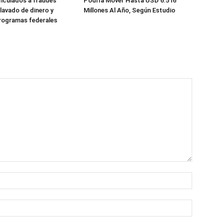
nculados a fraudes
Podría Mover Hasta USD 6.516
 lavado de dinero y
Millones Al Año, Según Estudio
rogramas federales