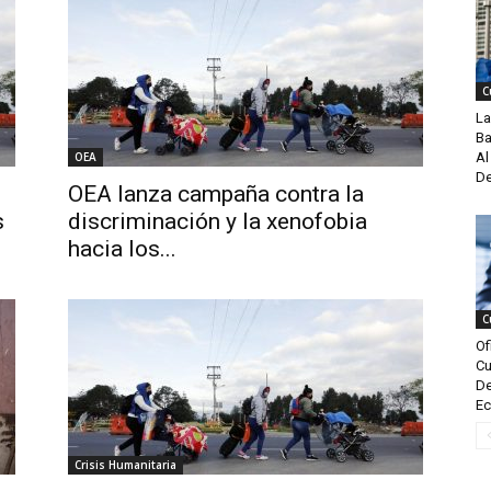
C
La
Ba
OEA
Al
De
OEA lanza campaña contra la
s
discriminación y la xenofobia
hacia los...
C
Of
Cu
De
Ec
Crisis Humanitaria