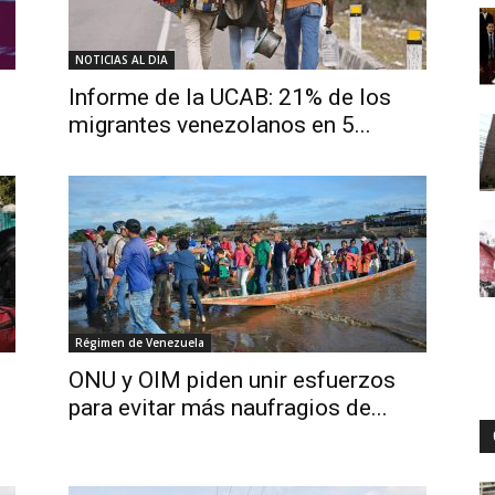
NOTICIAS AL DIA
Digital
Informe de la UCAB: 21% de los
migrantes venezolanos en 5...
Régimen de Venezuela
ONU y OIM piden unir esfuerzos
para evitar más naufragios de...