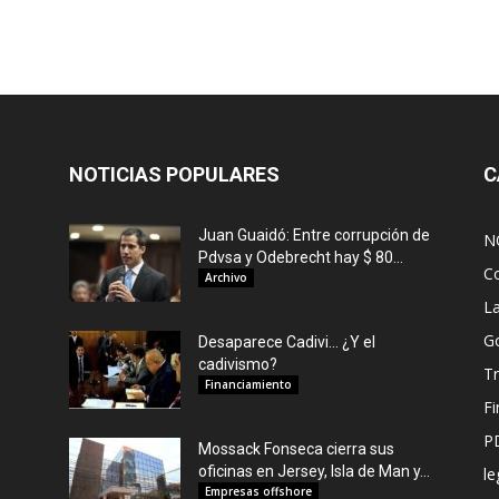
NOTICIAS POPULARES
C
Juan Guaidó: Entre corrupción de
N
Pdvsa y Odebrecht hay $ 80...
C
Archivo
L
G
Desaparece Cadivi… ¿Y el
cadivismo?
Tr
Financiamiento
F
P
Mossack Fonseca cierra sus
oficinas en Jersey, Isla de Man y...
le
Empresas offshore