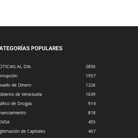
ATEGORÍAS POPULARES
OTICIAS AL DIA
2856
orrupción
1957
avado de Dinero
1226
obierno de Venezuela
1039
áfico de Drogas
914
inanciamiento
818
DVSA
455
gitimación de Capitales
407