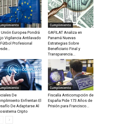
umplimiento
Cumplimiento
 Unión Europea Pondrá
GAFILAT Analiza en
jo Vigilancia Antilavado
Panamá Nuevas
 Fútbol Profesional
Estrategias Sobre
sde...
Beneficiario Final y
Transparencia...
umplimiento
Cumplimiento
iciales De
Fiscalía Anticorrupción de
mplimiento Enfrentan El
España Pide 173 Años de
safío De Adaptarse Al
Prisión para Francisco...
osistema Cripto