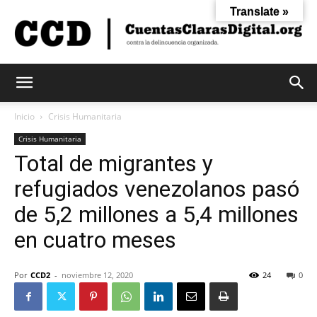
Translate »
Cuentas
Inicio
Crisis Humanitaria
Crisis Humanitaria
Total de migrantes y
Claras
refugiados venezolanos pasó
de 5,2 millones a 5,4 millones
Digital
en cuatro meses
Por
CCD2
-
noviembre 12, 2020
24
0