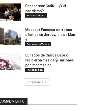
Desaparece Cadivi… ¿Y el
cadivismo?
Financiamiento
Mossack Fonseca cierra sus
oficinas en Jersey, Isla de Man
y...
Empresas offshore
Cuñados de Carlos Osorio
recibieron mas de $6 millones
por importación...
Investigación
Cargar más
CUMPLIMIENTO