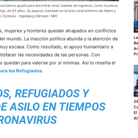
cesitamos ayuda para encontrar otras fuentes de ingresos, como la pesca.
Díaz, de 63 años. Su esposo (también en la foto) está enfermo de fiebre y
to Cortesía - Ingebjørg Kårstad / NRC
os, mujeres y hombres quedan atrapados en conflictos
C
La
el mundo. La inacción política abunda y la atención de
Ba
muy escasa. Como resultado, el apoyo humanitario a
An
tisfacer las necesidades de las personas. Con
Pr
s quedan para valerse por sí mismas. Así lo reseña el
ara los Refugiados
.
S, REFUGIADOS Y
C
Of
E ASILO EN TIEMPOS
Cu
El
RONAVIRUS
Al