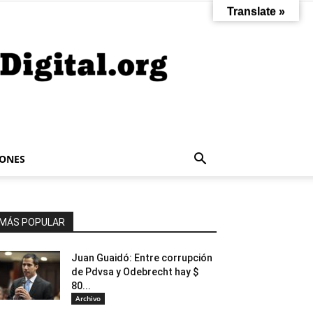
Translate »
IONES
MÁS POPULAR
Juan Guaidó: Entre corrupción
de Pdvsa y Odebrecht hay $
80...
Archivo