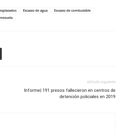
esplazados
Escasez de agua
Escasez de combustible
enezuela
Artículo siguiente
s
Informe| 191 presos fallecieron en centros de
detención policiales en 2019