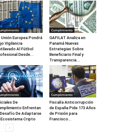
umplimiento
Cumplimiento
 Unión Europea Pondrá
GAFILAT Analiza en
jo Vigilancia
Panamá Nuevas
tilavado Al Fútbol
Estrategias Sobre
ofesional Desde...
Beneficiario Final y
Transparencia...
umplimiento
Cumplimiento
iciales De
Fiscalía Anticorrupción
mplimiento Enfrentan
de España Pide 173 Años
 Desafío De Adaptarse
de Prisión para
 Ecosistema Cripto
Francisco...