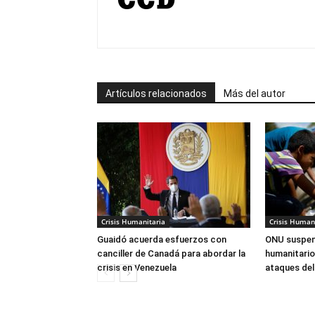
Artículos relacionados
Más del autor
Crisis Humanitaria
Crisis Human
Guaidó acuerda esfuerzos con
ONU suspen
canciller de Canadá para abordar la
humanitario
crisis en Venezuela
ataques del