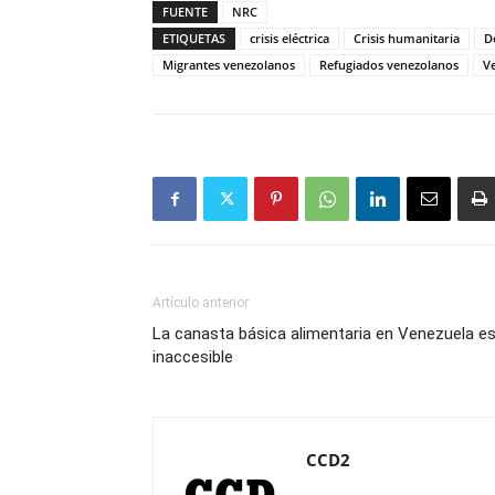
FUENTE
NRC
ETIQUETAS
crisis eléctrica
Crisis humanitaria
D
Migrantes venezolanos
Refugiados venezolanos
V
Artículo anterior
La canasta básica alimentaria en Venezuela e
inaccesible
CCD2