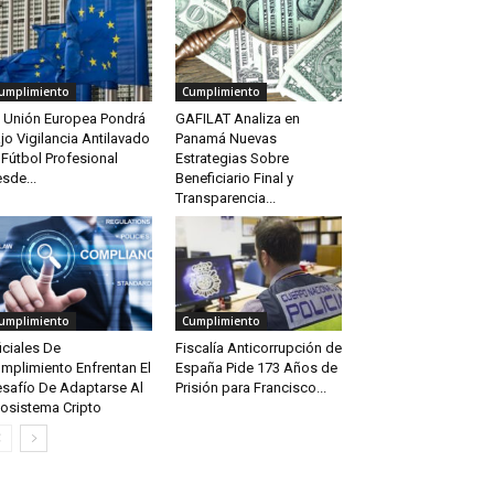
umplimiento
Cumplimiento
 Unión Europea Pondrá
GAFILAT Analiza en
jo Vigilancia Antilavado
Panamá Nuevas
 Fútbol Profesional
Estrategias Sobre
sde...
Beneficiario Final y
Transparencia...
umplimiento
Cumplimiento
iciales De
Fiscalía Anticorrupción de
mplimiento Enfrentan El
España Pide 173 Años de
safío De Adaptarse Al
Prisión para Francisco...
osistema Cripto