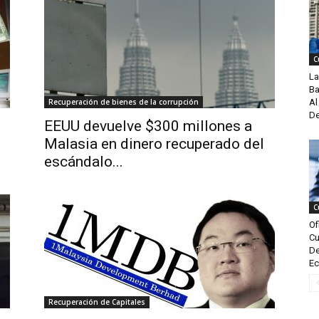
C
La
Ba
Recuperación de bienes de la corrupción
Al
De
EEUU devuelve $300 millones a
Malasia en dinero recuperado del
escándalo...
C
Of
Cu
De
Ec
Recuperación de Capitales