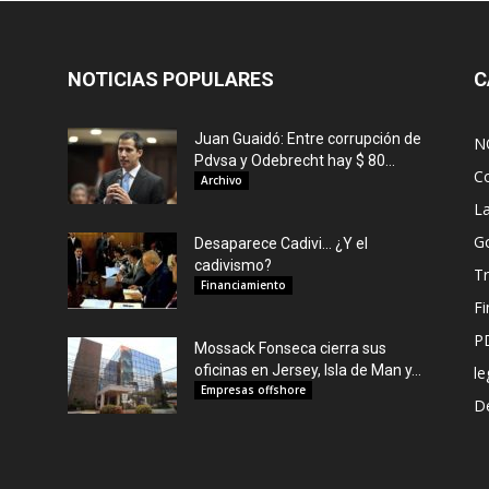
NOTICIAS POPULARES
C
Juan Guaidó: Entre corrupción de
N
Pdvsa y Odebrecht hay $ 80...
C
Archivo
L
G
Desaparece Cadivi… ¿Y el
cadivismo?
Tr
Financiamiento
F
P
Mossack Fonseca cierra sus
oficinas en Jersey, Isla de Man y...
le
Empresas offshore
De