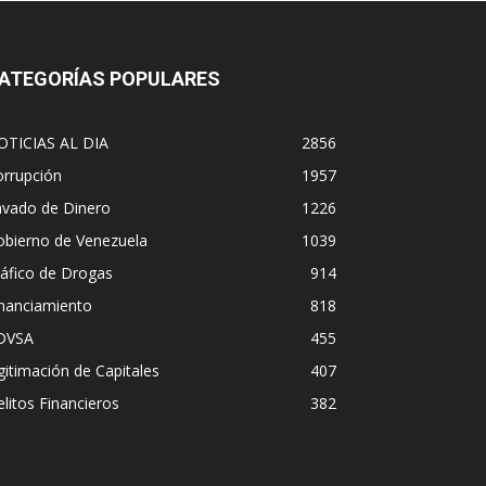
ATEGORÍAS POPULARES
OTICIAS AL DIA
2856
orrupción
1957
avado de Dinero
1226
obierno de Venezuela
1039
áfico de Drogas
914
inanciamiento
818
DVSA
455
gitimación de Capitales
407
litos Financieros
382