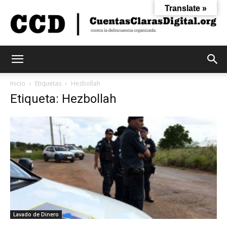
Translate »
Cuentas
Inicio
Etiquetas
Hezbollah
Etiqueta: Hezbollah
Claras
Digital
Lavado de Dinero