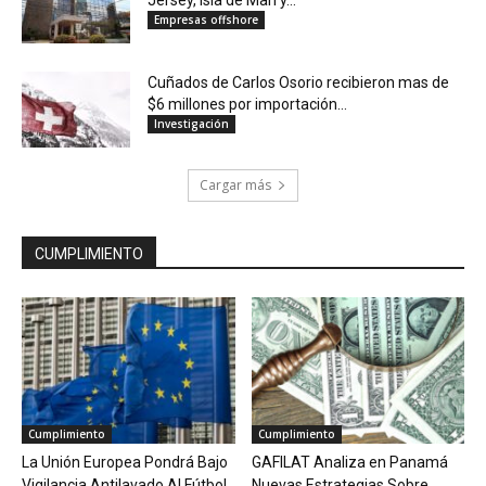
Jersey, Isla de Man y...
Empresas offshore
Cuñados de Carlos Osorio recibieron mas de
$6 millones por importación...
Investigación
Cargar más
CUMPLIMIENTO
Cumplimiento
Cumplimiento
La Unión Europea Pondrá Bajo
GAFILAT Analiza en Panamá
Vigilancia Antilavado Al Fútbol
Nuevas Estrategias Sobre