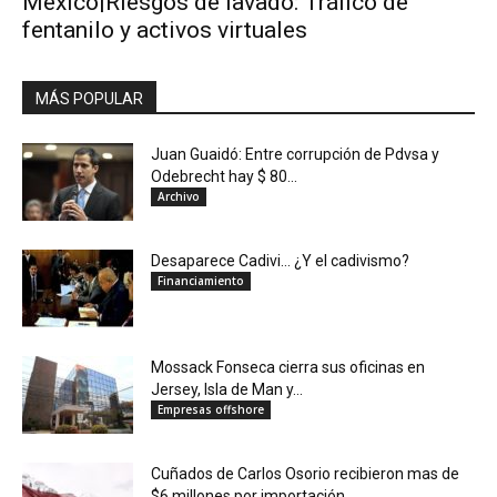
México|Riesgos de lavado: Tráfico de
fentanilo y activos virtuales
MÁS POPULAR
Juan Guaidó: Entre corrupción de Pdvsa y
Odebrecht hay $ 80...
Archivo
Desaparece Cadivi… ¿Y el cadivismo?
Financiamiento
Mossack Fonseca cierra sus oficinas en
Jersey, Isla de Man y...
Empresas offshore
Cuñados de Carlos Osorio recibieron mas de
$6 millones por importación...