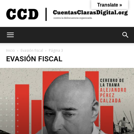
Translate »
Cuentas
Inicio
Evasión fiscal
Página 3
EVASIÓN FISCAL
Claras
Digital