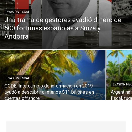
EVASIÓN FISCAL
Una trama de gestores evadió dinero de
500 fortunas españolas a Suiza y
Andorra
EVASIÓN FISCAL
EVASIÓN FIS
OCDE: Intercambio de información en 2019
ayudó a descubrir al menos $11 billones en
Argentina 
cuentas offshore
fiscal, fu