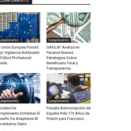
CUMPLIMIENTO
umplimiento
Cumplimiento
 Unión Europea Pondrá
GAFILAT Analiza en
jo Vigilancia Antilavado
Panamá Nuevas
 Fútbol Profesional
Estrategias Sobre
sde...
Beneficiario Final y
Transparencia...
umplimiento
Cumplimiento
iciales De
Fiscalía Anticorrupción de
mplimiento Enfrentan El
España Pide 173 Años de
safío De Adaptarse Al
Prisión para Francisco...
osistema Cripto