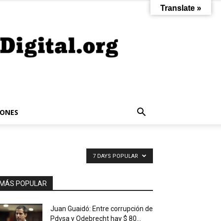
Translate »
IONES
7 DAYS POPULAR
MÁS POPULAR
Juan Guaidó: Entre corrupción de
Pdvsa y Odebrecht hay $ 80...