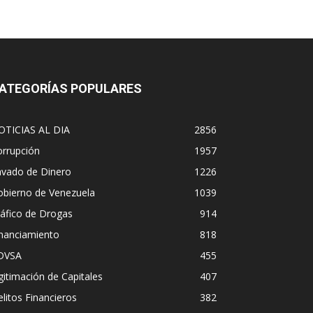
ATEGORÍAS POPULARES
OTICIAS AL DIA
2856
orrupción
1957
avado de Dinero
1226
obierno de Venezuela
1039
áfico de Drogas
914
inanciamiento
818
DVSA
455
gitimación de Capitales
407
litos Financieros
382