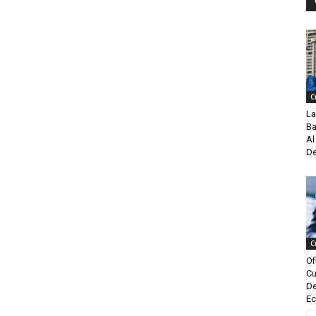
C
La
Ba
Al
De
C
Of
Cu
De
Ec