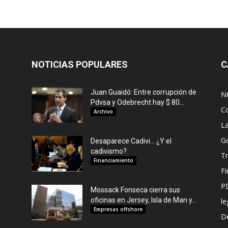
NOTICIAS POPULARES
C
Juan Guaidó: Entre corrupción de
N
Pdvsa y Odebrecht hay $ 80...
C
Archivo
L
G
Desaparece Cadivi… ¿Y el
cadivismo?
Tr
Financiamiento
F
P
Mossack Fonseca cierra sus
oficinas en Jersey, Isla de Man y...
le
Empresas offshore
De