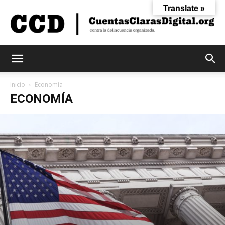
Translate »
Cuentas
Inicio
Economía
ECONOMÍA
Claras
Digital