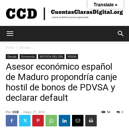
Translate »
Cuentas
Inicio
Deuda
Deuda
Economía
NOTICIA DEL DÍA
PDVSA
Asesor económico español
Claras
de Maduro propondría canje
hostil de bonos de PDVSA y
Digital
declarar default
Por
CCD
-
mayo 27, 2016
54
0