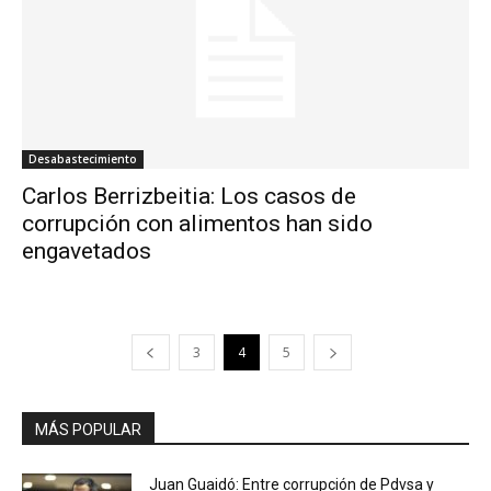
Desabastecimiento
Carlos Berrizbeitia: Los casos de
corrupción con alimentos han sido
engavetados
3
4
5
MÁS POPULAR
Juan Guaidó: Entre corrupción de Pdvsa y