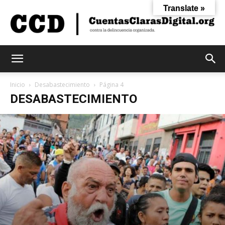
Translate »
Cuentas
Inicio
Desabastecimiento
Página 4
DESABASTECIMIENTO
Claras
Digital