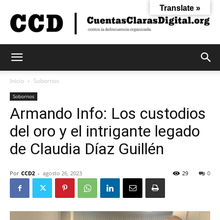
Translate »
Cuentas
Inicio
Sobornos
Sobornos
Armando Info: Los custodios
Claras
del oro y el intrigante legado
de Claudia Díaz Guillén
Digital
Por
CCD2
-
agosto 26, 2023
29
0