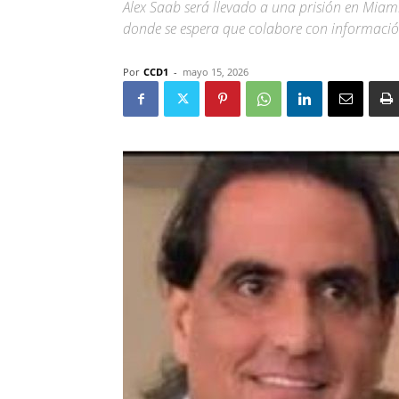
Alex Saab será llevado a una prisión en Miam
donde se espera que colabore con información 
Por
CCD1
-
mayo 15, 2026