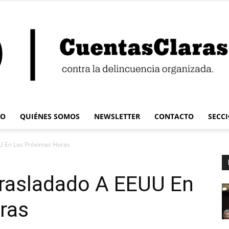
IO
QUIÉNES SOMOS
NEWSLETTER
CONTACTO
SECC
Cuentas
U En Las Próximas Horas
Trasladado A EEUU En
ras
Claras