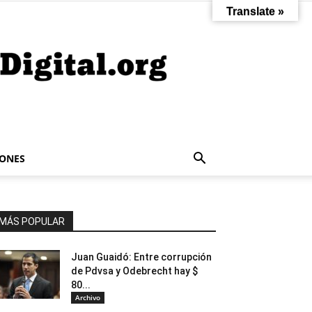
Translate »
IONES
MÁS POPULAR
Juan Guaidó: Entre corrupción
de Pdvsa y Odebrecht hay $
80...
Archivo