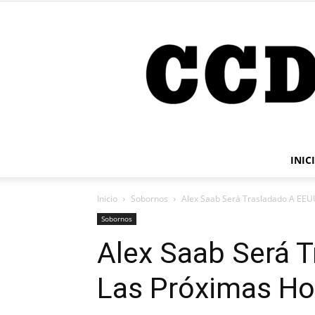
INIC
Inicio
Sobornos
Alex Saab Será Trasladado A EEU
Sobornos
Alex Saab Será 
Las Próximas Ho