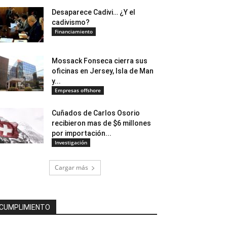
Desaparece Cadivi… ¿Y el
cadivismo?
Financiamiento
Mossack Fonseca cierra sus
oficinas en Jersey, Isla de Man
y...
Empresas offshore
Cuñados de Carlos Osorio
recibieron mas de $6 millones
por importación...
Investigación
Cargar más
CUMPLIMIENTO