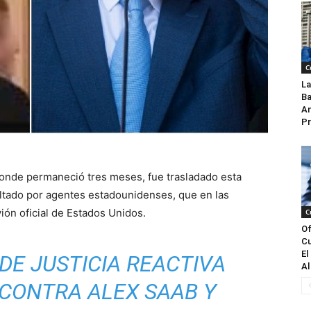
C
La
Ba
An
Pr
donde permaneció tres meses, fue trasladado esta
oltado por agentes estadounidenses, que en las
ión oficial de Estados Unidos.
C
Of
Cu
El
E JUSTICIA REACTIVA
Al
 CONTRA ALEX SAAB Y