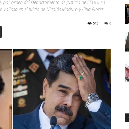
i, por orden del Departamento de Justicia de EEUU, en
valiosa en el juicio de Nicolás Maduro y Cilia Flores
Digital
513
0