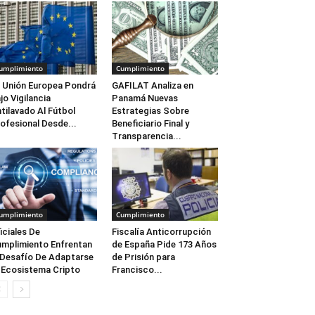
umplimiento
Cumplimiento
 Unión Europea Pondrá
GAFILAT Analiza en
jo Vigilancia
Panamá Nuevas
tilavado Al Fútbol
Estrategias Sobre
ofesional Desde...
Beneficiario Final y
Transparencia...
umplimiento
Cumplimiento
iciales De
Fiscalía Anticorrupción
mplimiento Enfrentan
de España Pide 173 Años
 Desafío De Adaptarse
de Prisión para
 Ecosistema Cripto
Francisco...