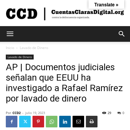
Translate »
Cuentas
Inicio
Lavado de Dinero
Lavado de Dinero
AP | Documentos judiciales
Claras
señalan que EEUU ha
investigado a Rafael Ramírez
Digital
por lavado de dinero
Por
CCD2
-
julio 19, 2023
29
0