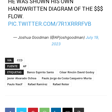
HE WAS SHOWN HIS OWN
HANDWRITTEN DIAGRAM OF THE $$$
FLOW.
PIC.TWITTER.COM/7R1XRRRFVB
— Joshua Goodman (@APjoshgoodman)
July 19,
2023
VIA
CCD
FUENTE
AP
ETIQUETAS
Banco Espirito Santo
César Rincón David Godoy
Javier Alvarado Ochoa
Paulo Jorge da Costa Casqueiro Murta
Paulo Nacif
Rafael Ramírez
Rafael Reiter