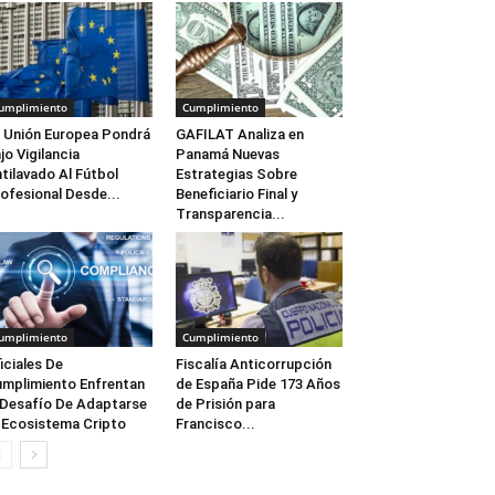
umplimiento
Cumplimiento
 Unión Europea Pondrá
GAFILAT Analiza en
jo Vigilancia
Panamá Nuevas
tilavado Al Fútbol
Estrategias Sobre
ofesional Desde...
Beneficiario Final y
Transparencia...
umplimiento
Cumplimiento
iciales De
Fiscalía Anticorrupción
mplimiento Enfrentan
de España Pide 173 Años
 Desafío De Adaptarse
de Prisión para
 Ecosistema Cripto
Francisco...