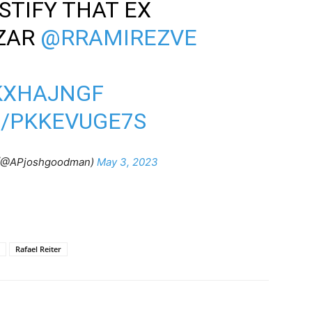
STIFY THAT EX
CZAR
@RRAMIREZVE
HKXHAJNGF
M/PKKEVUGE7S
(@APjoshgoodman)
May 3, 2023
Rafael Reiter