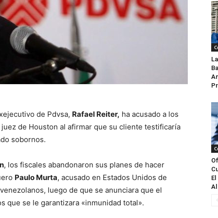
C
La
Ba
An
Pr
exejecutivo de Pdvsa,
Rafael Reiter,
ha acusado a los
uez de Houston al afirmar que su cliente testificaría
ado sobornos.
C
Of
n
, los fiscales abandonaron sus planes de hacer
Cu
quero
Paulo Murta
, acusado en Estados Unidos de
El
Al
venezolanos, luego de que se anunciara que el
s que se le garantizara «inmunidad total».