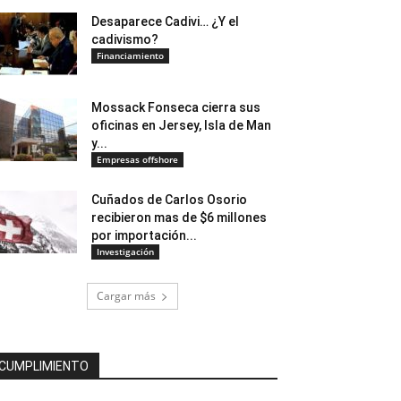
Desaparece Cadivi… ¿Y el
cadivismo?
Financiamiento
Mossack Fonseca cierra sus
oficinas en Jersey, Isla de Man
y...
Empresas offshore
Cuñados de Carlos Osorio
recibieron mas de $6 millones
por importación...
Investigación
Cargar más
CUMPLIMIENTO