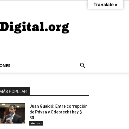
Translate »
IONES
MÁS POPULAR
Juan Guaidó: Entre corrupción
de Pdvsa y Odebrecht hay $
80...
Archivo