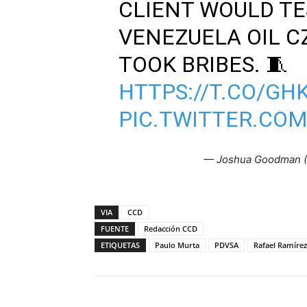
CLIENT WOULD TE
VENEZUELA OIL 
TOOK BRIBES. 🧵
HTTPS://T.CO/G
PIC.TWITTER.CO
— Joshua Goodman 
VIA
CCD
FUENTE
Redacción CCD
ETIQUETAS
Paulo Murta
PDVSA
Rafael Ramírez