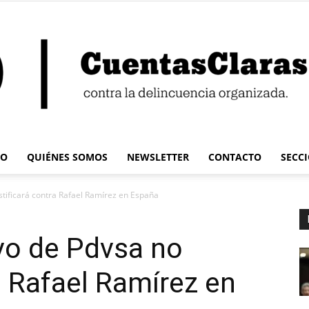
IO
QUIÉNES SOMOS
NEWSLETTER
CONTACTO
SECC
Cuentas
stificará contra Rafael Ramírez en España
vo de Pdvsa no
a Rafael Ramírez en
Claras