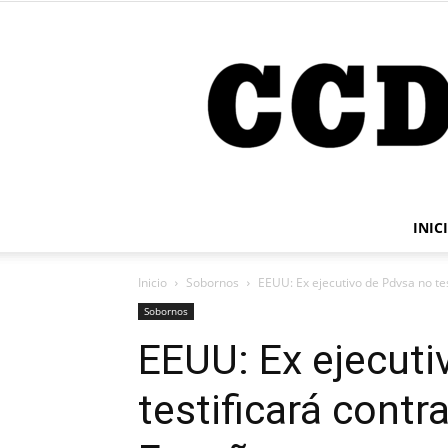
INIC
Inicio
Sobornos
EEUU: Ex ejecutivo de Pdvsa no te
Sobornos
EEUU: Ex ejecuti
testificará contr