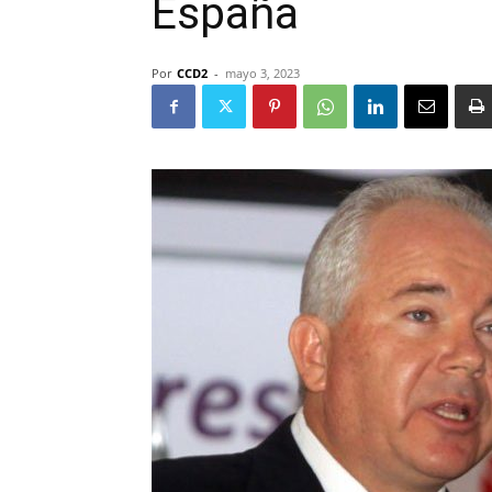
España
Por
CCD2
-
mayo 3, 2023