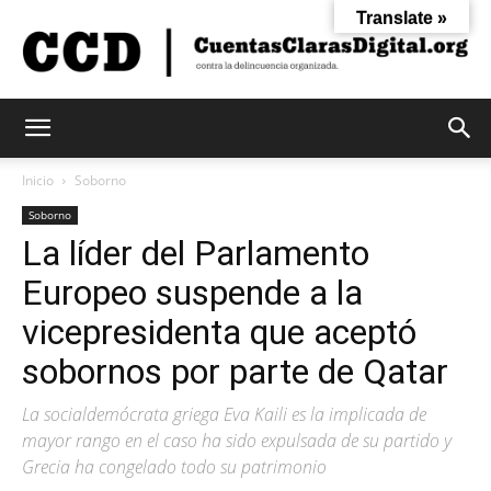
Translate »
Cuentas
Inicio
Soborno
Soborno
La líder del Parlamento
Claras
Europeo suspende a la
vicepresidenta que aceptó
Digital
sobornos por parte de Qatar
La socialdemócrata griega Eva Kaili es la implicada de
mayor rango en el caso ha sido expulsada de su partido y
Grecia ha congelado todo su patrimonio