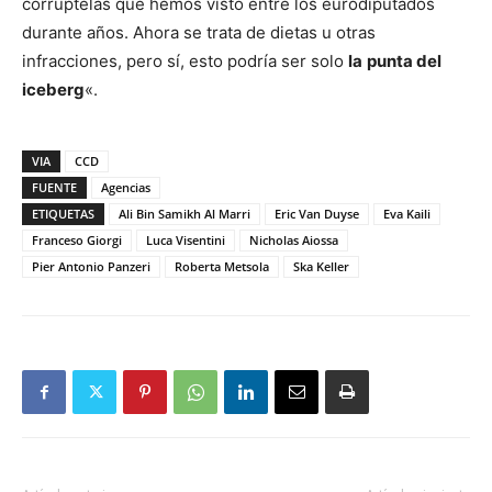
corruptelas que hemos visto entre los eurodiputados
durante años. Ahora se trata de dietas u otras
infracciones, pero sí, esto podría ser solo
la
punta del
iceberg
«.
VIA
CCD
FUENTE
Agencias
ETIQUETAS
Ali Bin Samikh Al Marri
Eric Van Duyse
Eva Kaili
Franceso Giorgi
Luca Visentini
Nicholas Aiossa
Pier Antonio Panzeri
Roberta Metsola
Ska Keller