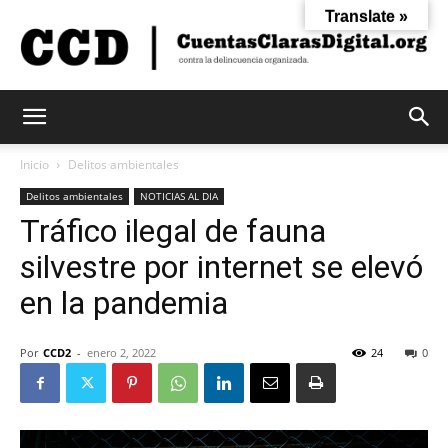
Translate »
Cuentas
Inicio
Delitos ambientales
Delitos ambientales
NOTICIAS AL DIA
Tráfico ilegal de fauna
Claras
silvestre por internet se elevó
en la pandemia
Digital
Por
CCD2
-
enero 2, 2022
24
0