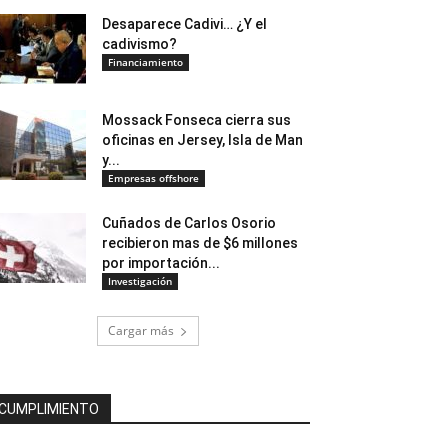
Desaparece Cadivi… ¿Y el
cadivismo?
Financiamiento
Mossack Fonseca cierra sus
oficinas en Jersey, Isla de Man
y...
Empresas offshore
Cuñados de Carlos Osorio
recibieron mas de $6 millones
por importación...
Investigación
Cargar más
CUMPLIMIENTO