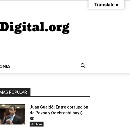
Translate »
IONES
MÁS POPULAR
Juan Guaidó: Entre corrupción
de Pdvsa y Odebrecht hay $
80...
Archivo