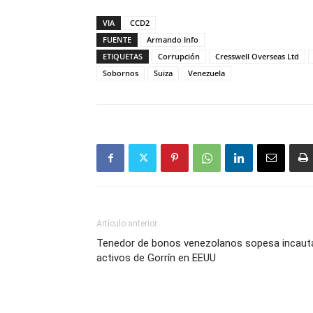
VIA
CCD2
FUENTE
Armando Info
ETIQUETAS
Corrupción
Cresswell Overseas Ltd
Sobornos
Suiza
Venezuela
Artículo anterior
Tenedor de bonos venezolanos sopesa incaut
activos de Gorrín en EEUU