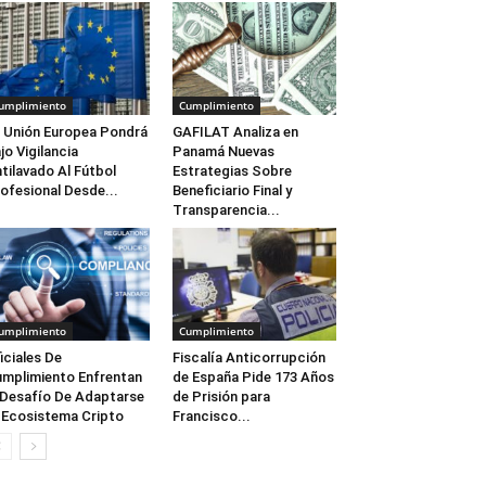
umplimiento
Cumplimiento
 Unión Europea Pondrá
GAFILAT Analiza en
jo Vigilancia
Panamá Nuevas
tilavado Al Fútbol
Estrategias Sobre
ofesional Desde...
Beneficiario Final y
Transparencia...
umplimiento
Cumplimiento
iciales De
Fiscalía Anticorrupción
mplimiento Enfrentan
de España Pide 173 Años
 Desafío De Adaptarse
de Prisión para
 Ecosistema Cripto
Francisco...