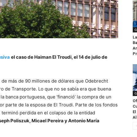
C
La
Ba
An
Pr
usiva
el caso de Haiman El Troudi, el 14 de julio de
os de más de 90 millones de dólares que Odebrecht
tro de Transporte. Lo que no se sabía era que buena
C
 la banca portuguesa, que ‘financió’ la compra de un
Of
r parte de la esposa de El Troudi. Parte de los fondos
Cu
El
, terminó perdida en el colapso de la entidad
Al
seph Poliszuk, Micael Pereira y Antonio María