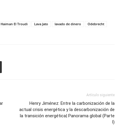
Haiman El Troudi
Lava Jato
lavado de dinero
Odebrecht
Artículo siguiente
ar
Henry Jiménez: Entre la carbonización de la
actual crisis energética y la descarbonización de
la transición energética| Panorama global (Parte
I)