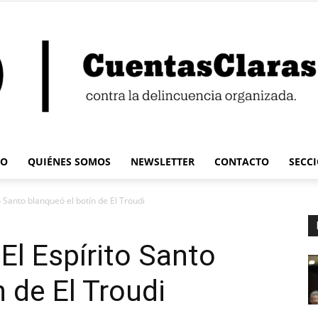
IO
QUIÉNES SOMOS
NEWSLETTER
CONTACTO
SECC
Cuentas
 Santo blanqueó el botín de El Troudi
El Espírito Santo
 de El Troudi
Claras