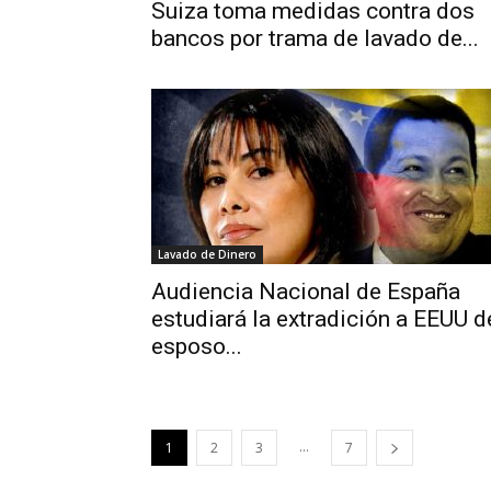
Suiza toma medidas contra dos
bancos por trama de lavado de...
Lavado de Dinero
Audiencia Nacional de España
estudiará la extradición a EEUU d
esposo...
...
1
2
3
7