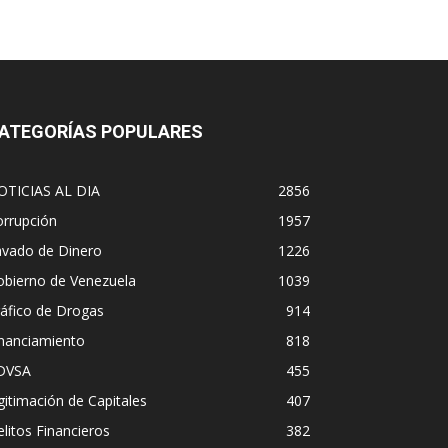
ATEGORÍAS POPULARES
OTICIAS AL DIA
2856
orrupción
1957
avado de Dinero
1226
obierno de Venezuela
1039
áfico de Drogas
914
inanciamiento
818
DVSA
455
gitimación de Capitales
407
litos Financieros
382