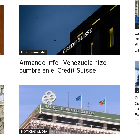
C
La
Ba
Al
De
Financiamiento
Armando Info : Venezuela hizo
cumbre en el Credit Suisse
C
Of
Cu
De
Ec
NOTICIAS AL DIA