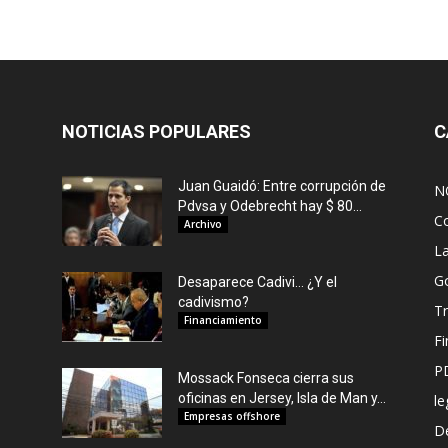
NOTICIAS POPULARES
C
Juan Guaidó: Entre corrupción de
N
Pdvsa y Odebrecht hay $ 80...
C
Archivo
L
G
Desaparece Cadivi… ¿Y el
cadivismo?
Tr
Financiamiento
F
P
Mossack Fonseca cierra sus
oficinas en Jersey, Isla de Man y...
le
Empresas offshore
De