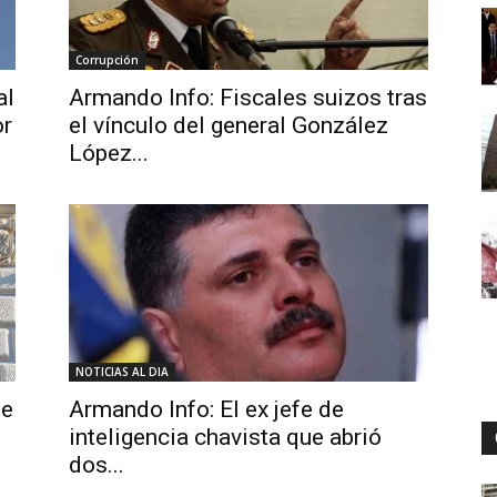
Corrupción
Digital
al
Armando Info: Fiscales suizos tras
or
el vínculo del general González
López...
NOTICIAS AL DIA
ue
Armando Info: El ex jefe de
inteligencia chavista que abrió
dos...