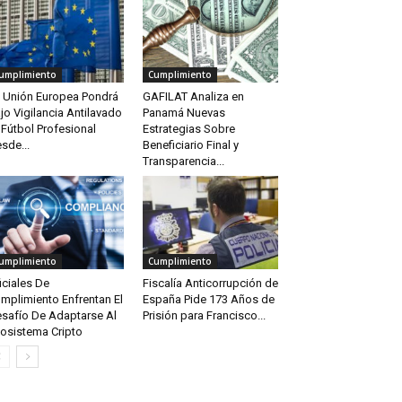
umplimiento
Cumplimiento
 Unión Europea Pondrá
GAFILAT Analiza en
jo Vigilancia Antilavado
Panamá Nuevas
 Fútbol Profesional
Estrategias Sobre
sde...
Beneficiario Final y
Transparencia...
umplimiento
Cumplimiento
iciales De
Fiscalía Anticorrupción de
mplimiento Enfrentan El
España Pide 173 Años de
safío De Adaptarse Al
Prisión para Francisco...
osistema Cripto