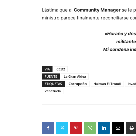
Lástima que al
Community Manager
se le 
ministro parece finalmente reconciliarse co
«Huraño y de
militante
Mi condena ins
VIA
CCD2
FUENTE
La Gran Aldea
ETIQUETAS
Corrupción
Haiman El Troudi
lava
Venezuela