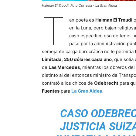
Haiman El Troudi. Foto Cortesía - La Gran Aldea
T
an poeta es
Haiman El Troudi
q
en la Luna, pero bajan religio
caso específico eso de tener u
paso por la administración púb
semejante carga burocrática no le permitía
Limitada
,
250 dólares cada uno
, que solía
de
Las Mercedes
, mientras los obreros del
distinto al del entonces ministro de Transpo
contrató a los chicos de
Odebrecht
para que
Fuentes
para
La Gran Aldea
.
CASO ODEBREC
JUSTICIA SUI