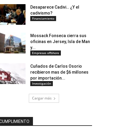
Desaparece Cadivi… ¿Y el
cadivismo?
Financiamiento
Mossack Fonseca cierra sus
oficinas en Jersey, Isla de Man
y...
Empresas offshore
Cuñados de Carlos Osorio
recibieron mas de $6 millones
por importación...
Investigación
Cargar más
CUMPLIMIENTO