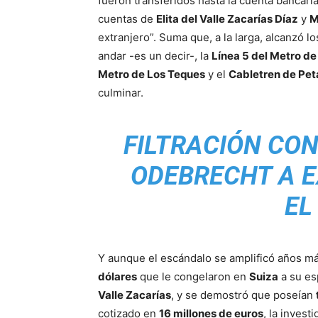
fueron transferidos hasta la cuenta bancari
cuentas de
Elita del Valle Zacarías Díaz
y
M
extranjero”. Suma que, a la larga, alcanzó l
andar -es un decir-, la
Línea 5 del Metro d
Metro de Los Teques
y el
Cabletren de Pet
culminar.
FILTRACIÓN CO
ODEBRECHT A E
EL
Y aunque el escándalo se amplificó años má
dólares
que le congelaron en
Suiza
a su es
Valle Zacarías
, y se demostró que poseían
cotizado en
16 millones de euros
, la invest