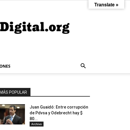
Translate »
IONES
MÁS POPULAR
Juan Guaidó: Entre corrupción
de Pdvsa y Odebrecht hay $
80...
Archivo