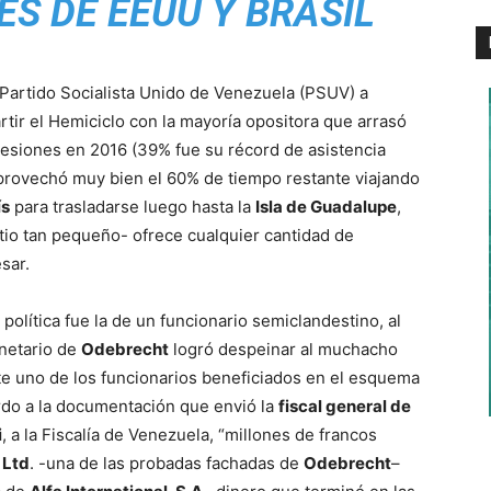
ES DE EEUU Y BRASIL
Partido Socialista Unido de Venezuela (PSUV) a
rtir el Hemiciclo con la mayoría opositora que arrasó
sesiones en 2016 (39% fue su récord de asistencia
rovechó muy bien el 60% de tiempo restante viajando
ís
para trasladarse luego hasta la
Isla de Guadalupe
,
io tan pequeño- ofrece cualquier cantidad de
sar.
política fue la de un funcionario semiclandestino, al
anetario de
Odebrecht
logró despeinar al muchacho
e uno de los funcionarios beneficiados en el esquema
rdo a la documentación que envió la
fiscal general de
i
, a la Fiscalía de Venezuela, “millones de francos
 Ltd
. -una de las probadas fachadas de
Odebrecht
–