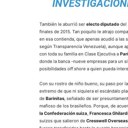
INVESTIGACION
También le aburrió ser
electo diputado
del 
finales de 2015. Tan poquito le atrajo compa
en esa contienda, que apenas acudió a las 
según Transparencia Venezuela), aunque ap
con toda su familia en Clase Ejecutiva a
Par
donde la banca -nueve empresas para un sit
posibilidades
off shore
a quien pueda intere
Con su rostro de niño bueno, su paso por la 
extremo de que ni siquiera el escándalo pl
de
Barinitas
, señalado de ser presuntament
mafioso de los brasileños. Porque, de acue
la Confederación suiza
,
Francesca Ghilard
suizos que salieron de
Cresswell Overseas