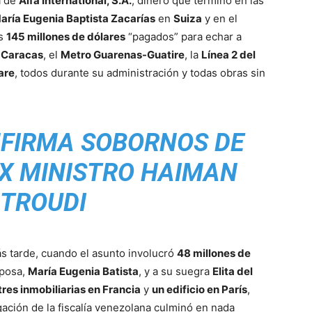
a de
Alfa International, S.A.
, dinero que terminó en las
aría Eugenia Baptista Zacarías
en
Suiza
y en el
os
145 millones de dólares
“pagados” para echar a
e Caracas
, el
Metro Guarenas-Guatire
, la
Línea 2 del
are
, todos durante su administración y todas obras sin
NFIRMA SOBORNOS DE
X MINISTRO HAIMAN
 TROUDI
s tarde, cuando el asunto involucró
48 millones de
posa,
María Eugenia Batista
, y a su suegra
Elita del
tres inmobiliarias en Francia
y
un edificio en París
,
igación de la fiscalía venezolana culminó en nada