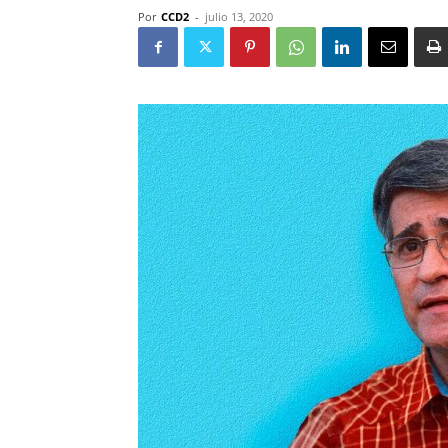
Por
CCD2
-
julio 13, 2020