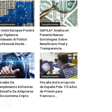
umplimiento
Cumplimiento
 Unión Europea Pondrá
GAFILAT Analiza en
jo Vigilancia
Panamá Nuevas
tilavado Al Fútbol
Estrategias Sobre
ofesional Desde...
Beneficiario Final y
Transparencia...
umplimiento
Cumplimiento
iciales De
Fiscalía Anticorrupción
mplimiento Enfrentan
de España Pide 173 Años
 Desafío De Adaptarse
de Prisión para
 Ecosistema Cripto
Francisco...