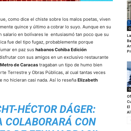
ue, como dice el chiste sobre los malos poetas, viven
samente quince y último a cobrar lo suyo. Aunque en su
C
n salario en bolívares le entusiasmó tan poco que su
La
Ba
lica fue del tipo fugaz, probablemente porque
An
 fumar en paz sus
habanos Cohiba Edición
Pr
 disfrutar con sus amigos en un exclusivo restaurante
Metro de Caracas
tragaban un tipo de humo bien
rte Terrestre y Obras Públicas, al cual tantas veces
 no hicieran casi nada. Así lo reseña
Elizabeth
C
Of
Cu
HT-HÉCTOR DÁGER:
El
Al
ZA COLABORARÁ CON