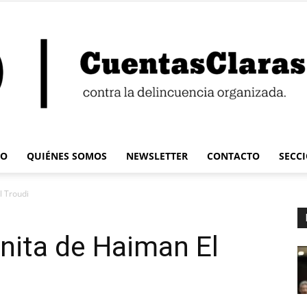
IO
QUIÉNES SOMOS
NEWSLETTER
CONTACTO
SECC
Cuentas
l Troudi
nita de Haiman El
Claras