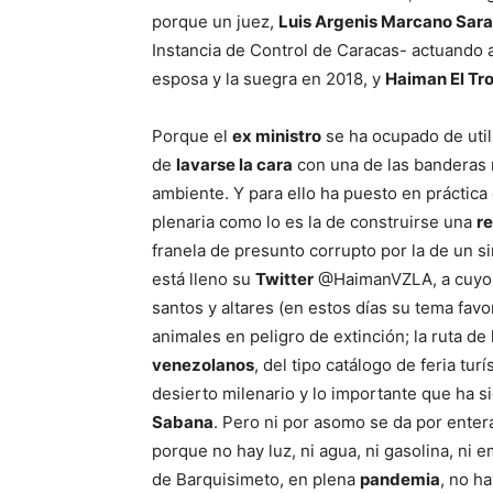
porque un juez,
Luis Argenis Marcano Sara
Instancia de Control de Caracas- actuando a
esposa y la suegra en 2018, y
Haiman El Tr
Porque el
ex ministro
se ha ocupado de util
de
lavarse la cara
con una de las banderas 
ambiente. Y para ello ha puesto en prácti
plenaria como lo es la de construirse una
re
franela de presunto corrupto por la de un 
está lleno su
Twitter
@HaimanVZLA, a cuyos
santos y altares (en estos días su tema favo
animales en peligro de extinción; la ruta de
venezolanos
, del tipo catálogo de feria tur
desierto milenario y lo importante que ha s
Sabana
. Pero ni por asomo se da por ente
porque no hay luz, ni agua, ni gasolina, ni
de Barquisimeto, en plena
pandemia
, no h