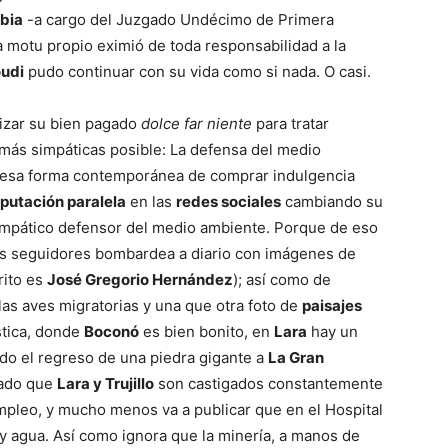
bia
-a cargo del Juzgado Undécimo de Primera
 motu propio eximió de toda responsabilidad a la
oudi
pudo continuar con su vida como si nada. O casi.
izar su bien pagado
dolce far niente
para tratar
más simpáticas posible: La defensa del medio
ca esa forma contemporánea de comprar indulgencia
putación paralela
en las
redes sociales
cambiando su
simpático defensor del medio ambiente. Porque de eso
 seguidores bombardea a diario con imágenes de
rito es
José Gregorio Hernández
); así como de
 las aves migratorias y una que otra foto de
paisajes
ística, donde
Boconó
es bien bonito, en
Lara
hay un
ido el regreso de una piedra gigante a
La Gran
rado que
Lara y Trujillo
son castigados constantemente
 empleo, y mucho menos va a publicar que en el Hospital
ay agua. Así como ignora que la minería, a manos de