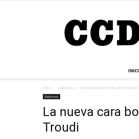
INIC
Inicio
Sobornos
La nueva cara bonita de Haiman E
Sobornos
La nueva cara bo
Troudi