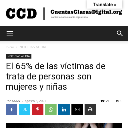
Translate »
Cuentas
Inicio
NOTICIAS AL DIA
NOTICIAS AL DIA
El 65% de las víctimas de
Claras
trata de personas son
mujeres y niñas
Digital
Por
CCD2
-
agosto 5, 2021
21
0