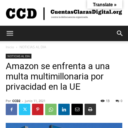
Translate »
Cuentas
Inicio
NOTICIAS AL DIA
NOTICIAS AL DIA
Amazon se enfrenta a una
Claras
multa multimillonaria por
privacidad en la UE
Digital
Por
CCD2
-
junio 11, 2021
13
0