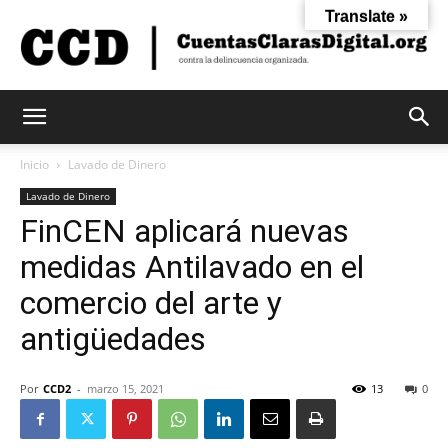
Translate »
Cuentas
Inicio
Lavado de Dinero
Lavado de Dinero
FinCEN aplicará nuevas
Claras
medidas Antilavado en el
comercio del arte y
Digital
antigüedades
Por
CCD2
-
marzo 15, 2021
13
0