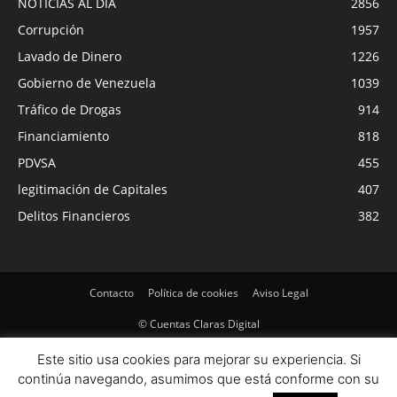
NOTICIAS AL DIA
2856
Corrupción
1957
Lavado de Dinero
1226
Gobierno de Venezuela
1039
Tráfico de Drogas
914
Financiamiento
818
PDVSA
455
legitimación de Capitales
407
Delitos Financieros
382
Contacto
Política de cookies
Aviso Legal
© Cuentas Claras Digital
Este sitio usa cookies para mejorar su experiencia. Si
continúa navegando, asumimos que está conforme con su