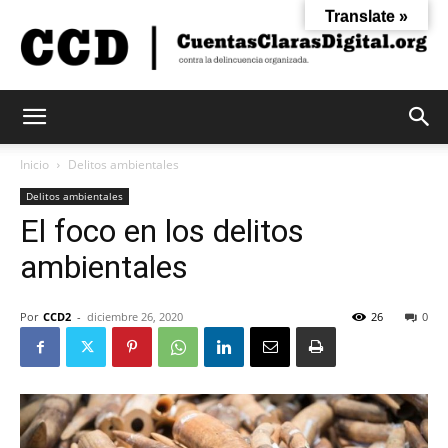
Translate »
Cuentas
Inicio
Delitos ambientales
Delitos ambientales
El foco en los delitos
Claras
ambientales
Digital
Por
CCD2
-
diciembre 26, 2020
26
0