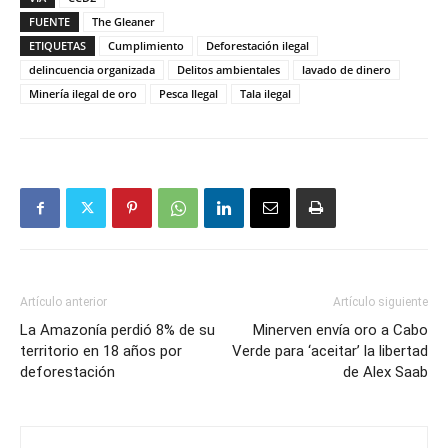
FUENTE
The Gleaner
ETIQUETAS
Cumplimiento
Deforestación ilegal
delincuencia organizada
Delitos ambientales
lavado de dinero
Minería ilegal de oro
Pesca Ilegal
Tala ilegal
Artículo anterior
Artículo siguiente
La Amazonía perdió 8% de su
Minerven envía oro a Cabo
territorio en 18 años por
Verde para ‘aceitar’ la libertad
deforestación
de Alex Saab