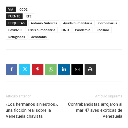
VIA
CCD2
FUENTE
EFE
ETIQUETAS
António Guterres
Ayuda humanitaria
Coronavirus
Covid-19
Crisis humanitaria
ONU
Pandemia
Racismo
Refugiados
Xenofobia
Artículo anterior
Artículo siguiente
«Los hermanos siniestros»,
Contrabandistas arrojaron al
una ficción real sobre la
mar 47 aves exóticas de
Venezuela chavista
Venezuela