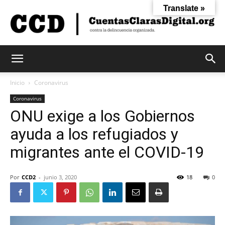
Translate »
Cuentas
Inicio
Coronavirus
Coronavirus
ONU exige a los Gobiernos
Claras
ayuda a los refugiados y
migrantes ante el COVID-19
Digital
Por
CCD2
-
junio 3, 2020
18
0