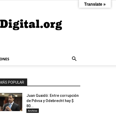
Translate »
IONES
MÁS POPULAR
Juan Guaidó: Entre corrupción
de Pdvsa y Odebrecht hay $
80...
Archivo