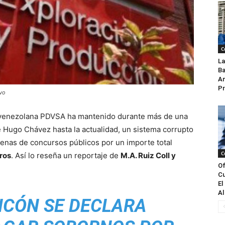
C
La
Ba
An
Pr
ivo
al venezolana PDVSA ha mantenido durante más de una
 Hugo Chávez hasta la actualidad, un sistema corrupto
enas de concursos públicos por un importe total
C
ros
. Así lo reseña un reportaje de
M.A. Ruiz Coll y
Of
Cu
El
Al
NCÓN SE DECLARA