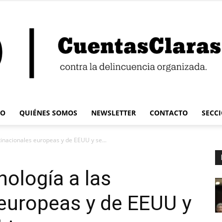
IO
QUIÉNES SOMOS
NEWSLETTER
CONTACTO
SECC
Cuentas
inacionales europeas y de EEUU y se...
ología a las
europeas y de EEUU y
Claras