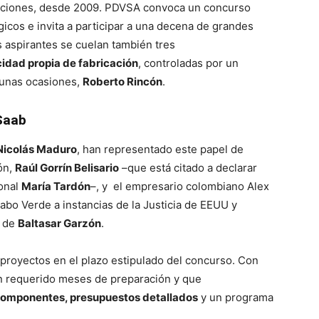
iaciones, desde 2009. PDVSA convoca un concurso
icos e invita a participar a una decena de grandes
s aspirantes se cuelan también tres
idad propia de fabricación
, controladas por un
 unas ocasiones,
Roberto Rincón
.
 Saab
Nicolás Maduro
, han representado este papel de
ón,
Raúl Gorrín Belisario
–que está citado a declarar
ional
María Tardón
–, y el empresario colombiano Alex
abo Verde a instancias de la Justicia de EEUU y
s de
Baltasar Garzón
.
proyectos en el plazo estipulado del concurso. Con
an requerido meses de preparación y que
 componentes, presupuestos detallados
y un programa