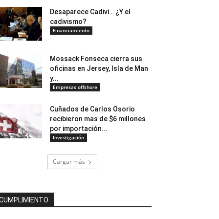
Desaparece Cadivi… ¿Y el
cadivismo?
Financiamiento
Mossack Fonseca cierra sus
oficinas en Jersey, Isla de Man
y...
Empresas offshore
Cuñados de Carlos Osorio
recibieron mas de $6 millones
por importación...
Investigación
Cargar más
CUMPLIMIENTO