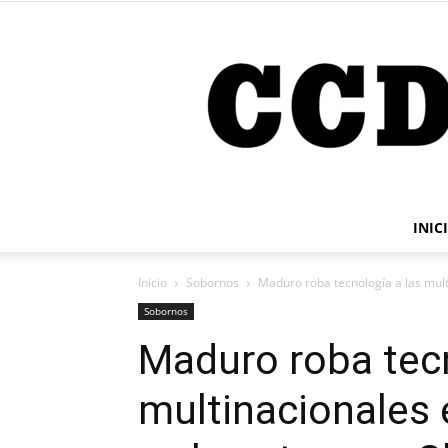
INIC
Inicio
Sobornos
Maduro roba tecnología a las mult
Sobornos
Maduro roba tecn
multinacionales 