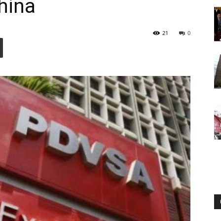
hina
21
0
Digital