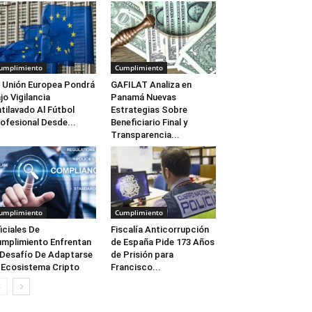
umplimiento
Cumplimiento
 Unión Europea Pondrá
GAFILAT Analiza en
jo Vigilancia
Panamá Nuevas
tilavado Al Fútbol
Estrategias Sobre
ofesional Desde...
Beneficiario Final y
Transparencia...
umplimiento
Cumplimiento
iciales De
Fiscalía Anticorrupción
mplimiento Enfrentan
de España Pide 173 Años
 Desafío De Adaptarse
de Prisión para
 Ecosistema Cripto
Francisco...