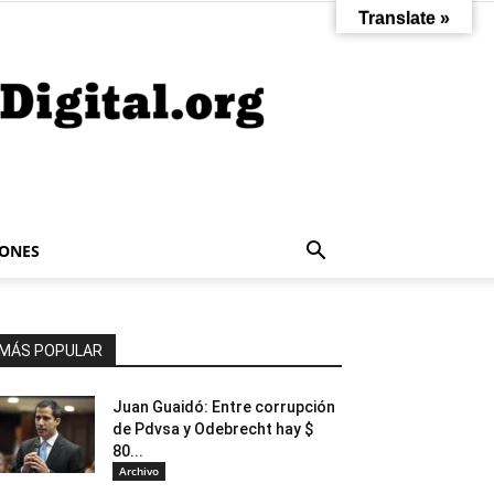
Translate »
IONES
MÁS POPULAR
Juan Guaidó: Entre corrupción
de Pdvsa y Odebrecht hay $
80...
Archivo