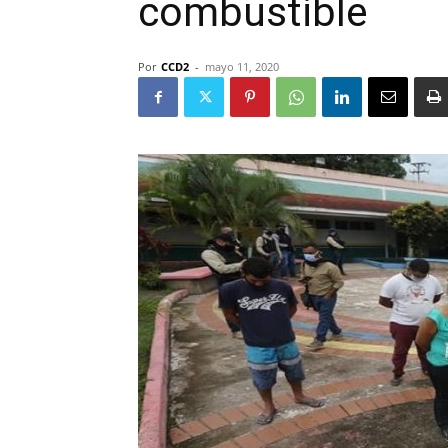
combustible
Por
CCD2
-
mayo 11, 2020