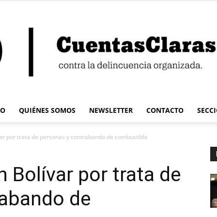
IO
QUIÉNES SOMOS
NEWSLETTER
CONTACTO
SECC
Cuentas
var por trata de personas y contrabando de combustible
 Bolívar por trata de
rabando de
Claras