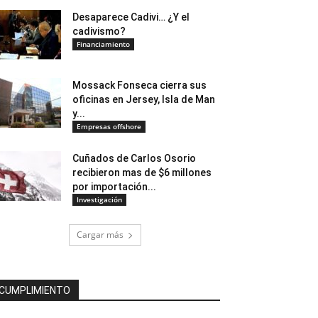
Desaparece Cadivi… ¿Y el
cadivismo?
Financiamiento
Mossack Fonseca cierra sus
oficinas en Jersey, Isla de Man
y...
Empresas offshore
Cuñados de Carlos Osorio
recibieron mas de $6 millones
por importación...
Investigación
Cargar más
CUMPLIMIENTO