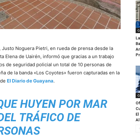
C
La
Ba
, Justo Noguera Pietri, en rueda de prensa desde la
An
Pr
a Elena de Uairén, informó que gracias a un trabajo
os de seguridad policial un total de 10 personas de
eña de la banda «Los Coyotes» fueron capturadas en la
n de
El Diario de Guayana
.
C
QUE HUYEN POR MAR
Of
Cu
DEL TRÁFICO DE
El
Al
RSONAS