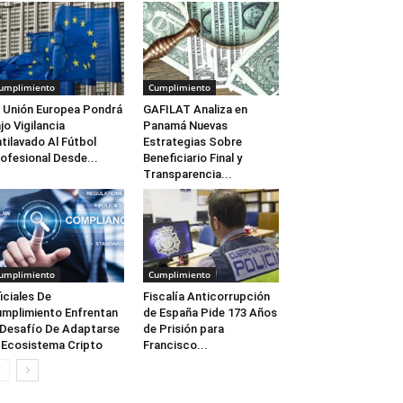
umplimiento
Cumplimiento
 Unión Europea Pondrá
GAFILAT Analiza en
jo Vigilancia
Panamá Nuevas
tilavado Al Fútbol
Estrategias Sobre
ofesional Desde...
Beneficiario Final y
Transparencia...
umplimiento
Cumplimiento
iciales De
Fiscalía Anticorrupción
mplimiento Enfrentan
de España Pide 173 Años
 Desafío De Adaptarse
de Prisión para
 Ecosistema Cripto
Francisco...