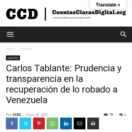
Translate »
Cuentas
Inicio
opinión
opinión
Carlos Tablante: Prudencia y
Claras
transparencia en la
recuperación de lo robado a
Digital
Venezuela
Por
CCD2
-
mayo 18, 2020
79
0