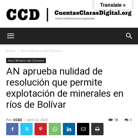
Translate »
Cuentas
Inicio
Arco Minero del Orinoco
Arco Minero del Orinoco
AN aprueba nulidad de
Claras
resolución que permite
explotación de minerales en
Digital
ríos de Bolívar
Por
CCD2
-
abril 22, 2020
18
0