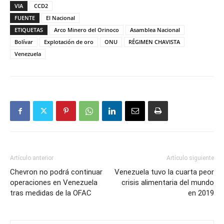
VIA
CCD2
FUENTE
El Nacional
ETIQUETAS
Arco Minero del Orinoco
Asamblea Nacional
Bolívar
Explotación de oro
ONU
RÉGIMEN CHAVISTA
Venezuela
Artículo anterior
Artículo siguiente
Chevron no podrá continuar
Venezuela tuvo la cuarta peor
operaciones en Venezuela
crisis alimentaria del mundo
tras medidas de la OFAC
en 2019