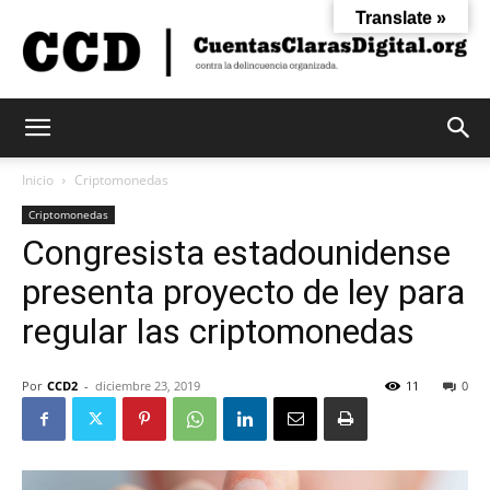
Translate »
Cuentas
Inicio
Criptomonedas
Criptomonedas
Congresista estadounidense
Claras
presenta proyecto de ley para
regular las criptomonedas
Digital
Por
CCD2
-
diciembre 23, 2019
11
0