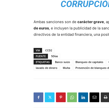
CORRUPCIÓ
Ambas sanciones son de
carácter grave
, 
de euros
, e incluyen la publicidad de la sa
directivos de la entidad financiera, una pos
VIA
CCD2
FUENTE
5Días
ETIQUETAS
Banco suizo
Blanqueo de capitales
lavado de dinero
Multa
Prevención de blanqueo de