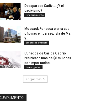
Desaparece Cadivi… ¿Y el
cadivismo?
Financiamiento
Mossack Fonseca cierra sus
oficinas en Jersey, Isla de Man
y...
Empresas offshore
Cuñados de Carlos Osorio
recibieron mas de $6 millones
por importación...
Investigación
Cargar más
CUMPLIMIENTO