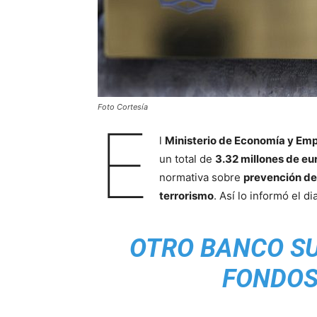
Foto Cortesía
E
l
Ministerio de Economía y Em
un total de
3.32 millones de eu
normativa sobre
prevención del
terrorismo
. Así lo informó el di
OTRO BANCO SU
FONDOS