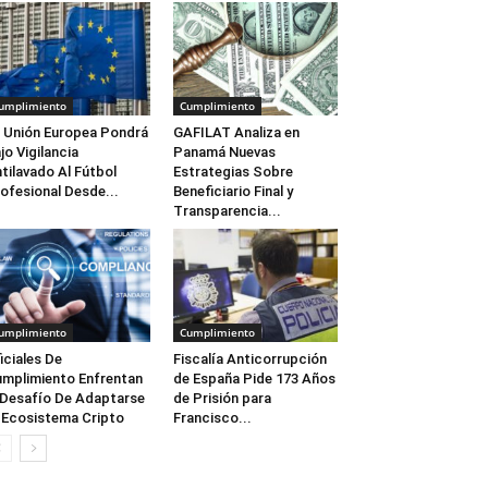
umplimiento
Cumplimiento
 Unión Europea Pondrá
GAFILAT Analiza en
jo Vigilancia
Panamá Nuevas
tilavado Al Fútbol
Estrategias Sobre
ofesional Desde...
Beneficiario Final y
Transparencia...
umplimiento
Cumplimiento
iciales De
Fiscalía Anticorrupción
mplimiento Enfrentan
de España Pide 173 Años
 Desafío De Adaptarse
de Prisión para
 Ecosistema Cripto
Francisco...