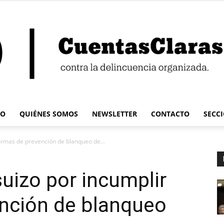
IO
QUIÉNES SOMOS
NEWSLETTER
CONTACTO
SECC
Cuentas
ormas de prevención de blanqueo de...
uizo por incumplir
nción de blanqueo
Claras