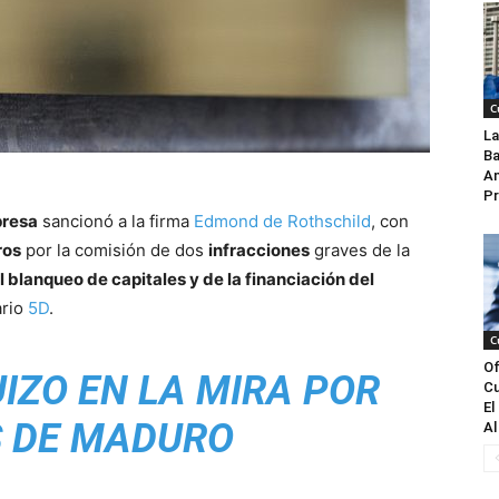
C
La
Ba
An
Pr
presa
sancionó a la firma
Edmond de Rothschild
, con
ros
por la comisión de dos
infracciones
graves de la
 blanqueo de capitales y de la financiación del
ario
5D
.
C
Of
IZO EN LA MIRA POR
Cu
El
 DE MADURO
Al