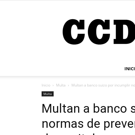
INIC
Inicio
Multa
Multan a banco suizo por incumplir n
Multa
Multan a banco s
normas de preve