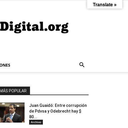
Translate »
IONES
MÁS POPULAR
Juan Guaidó: Entre corrupción
de Pdvsa y Odebrecht hay $
80...
Archivo