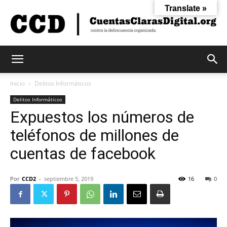
Translate »
Cuentas
Inicio
Delitos Informáticos
Delitos Informáticos
Expuestos los números de
Claras
teléfonos de millones de
cuentas de facebook
Digital
Por
CCD2
-
septiembre 5, 2019
16
0