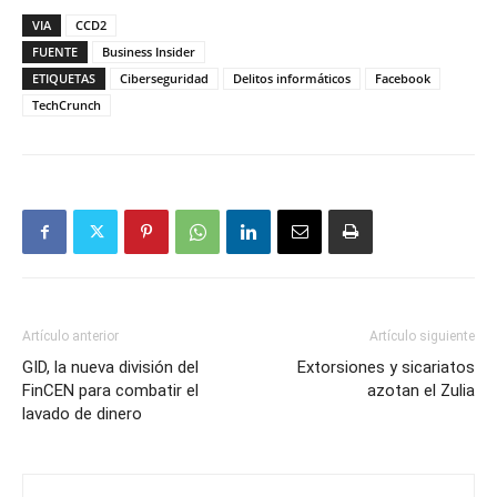
VIA
CCD2
FUENTE
Business Insider
ETIQUETAS
Ciberseguridad
Delitos informáticos
Facebook
TechCrunch
Artículo anterior
Artículo siguiente
GID, la nueva división del
Extorsiones y sicariatos
FinCEN para combatir el
azotan el Zulia
lavado de dinero