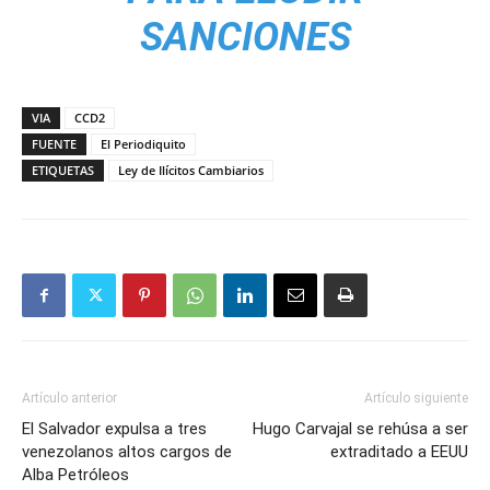
SANCIONES
VIA
CCD2
FUENTE
El Periodiquito
ETIQUETAS
Ley de Ilícitos Cambiarios
Artículo anterior
Artículo siguiente
El Salvador expulsa a tres
Hugo Carvajal se rehúsa a ser
venezolanos altos cargos de
extraditado a EEUU
Alba Petróleos