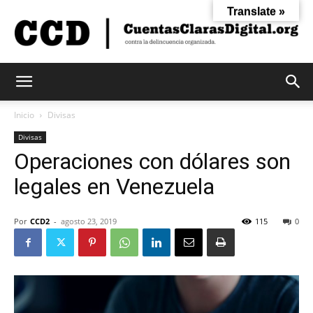
Translate »
Cuentas
Inicio
Divisas
Divisas
Operaciones con dólares son
Claras
legales en Venezuela
Digital
Por
CCD2
-
agosto 23, 2019
115
0