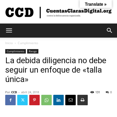
Translate »
Cuentas
Inicio
Cumplimiento
Cumplimiento
Riesgo
La debida diligencia no debe
Claras
seguir un enfoque de «talla
única»
Digital
Por
CCD
-
abril 24, 2018
131
0