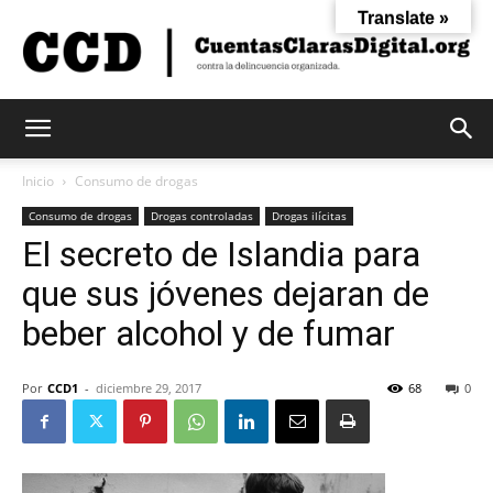
Translate »
Cuentas
Inicio
Consumo de drogas
Consumo de drogas
Drogas controladas
Drogas ilícitas
El secreto de Islandia para
Claras
que sus jóvenes dejaran de
beber alcohol y de fumar
Digital
Por
CCD1
-
diciembre 29, 2017
68
0