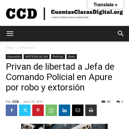
Translate »
Cuentas
Inicio
Extorsión
Extorsión
NOTICIAS AL DIA
Policías
Robo
Privan de libertad a Jefa de
Claras
Comando Policial en Apure
por robo y extorsión
Digital
Por
CCD
-
abril 29, 2016
43
0