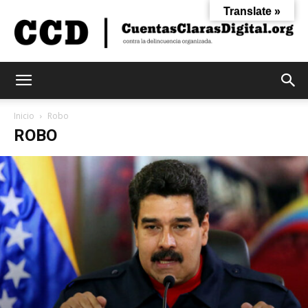
Translate »
Cuentas
Inicio
Robo
ROBO
Claras
Digital