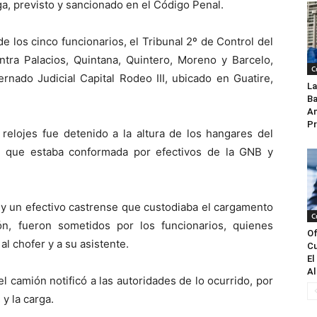
ga, previsto y sancionado en el Código Penal.
 los cinco funcionarios, el Tribunal 2º de Control del
ntra Palacios, Quintana, Quintero, Moreno y Barcelo,
C
rnado Judicial Capital Rodeo III, ubicado en Guatire,
La
Ba
An
Pr
 relojes fue detenido a la altura de los hangares del
a que estaba conformada por efectivos de la GNB y
.
y un efectivo castrense que custodiaba el cargamento
C
n, fueron sometidos por los funcionarios, quienes
Of
al chofer y a su asistente.
Cu
El
Al
l camión notificó a las autoridades de lo ocurrido, por
y la carga.