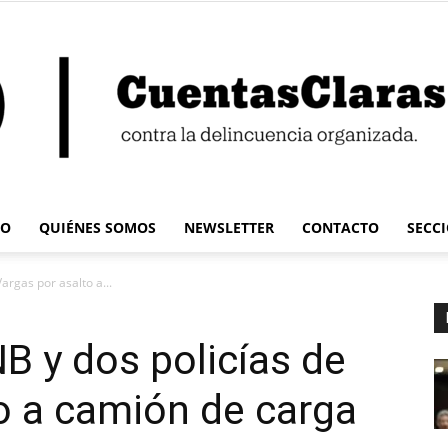
IO
QUIÉNES SOMOS
NEWSLETTER
CONTACTO
SECC
Cuentas
rgas por asalto a...
 y dos policías de
o a camión de carga
Claras