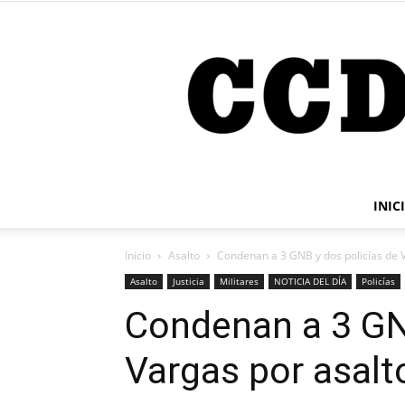
INIC
Inicio
Asalto
Condenan a 3 GNB y dos policías de Va
Asalto
Justicia
Militares
NOTICIA DEL DÍA
Policías
Condenan a 3 GNB
Vargas por asalt