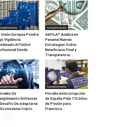
umplimiento
Cumplimiento
 Unión Europea Pondrá
GAFILAT Analiza en
jo Vigilancia
Panamá Nuevas
tilavado Al Fútbol
Estrategias Sobre
ofesional Desde...
Beneficiario Final y
Transparencia...
umplimiento
Cumplimiento
iciales De
Fiscalía Anticorrupción
mplimiento Enfrentan
de España Pide 173 Años
 Desafío De Adaptarse
de Prisión para
 Ecosistema Cripto
Francisco...