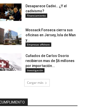
Desaparece Cadivi… ¿Y el
cadivismo?
Financiamiento
Mossack Fonseca cierra sus
oficinas en Jersey, Isla de Man
y...
Empresas offshore
Cuñados de Carlos Osorio
recibieron mas de $6 millones
por importación...
Investigación
Cargar más
CUMPLIMIENTO