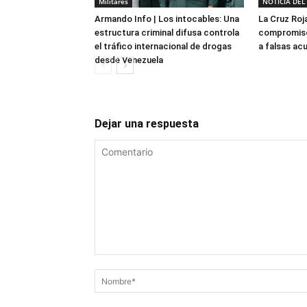
Militares
NOTICIA DEL
Armando Info | Los intocables: Una
La Cruz Roj
estructura criminal difusa controla
compromiso
el tráfico internacional de drogas
a falsas ac
desde Venezuela
Dejar una respuesta