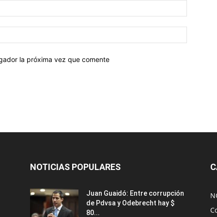
egador la próxima vez que comente
NOTICIAS POPULARES
C
Juan Guaidó: Entre corrupción
N
de Pdvsa y Odebrecht hay $
C
80...