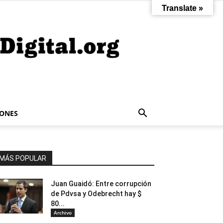
Translate »
IONES
MÁS POPULAR
Juan Guaidó: Entre corrupción
de Pdvsa y Odebrecht hay $
80...
Archivo