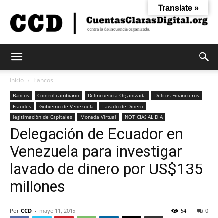
Translate »
Cuentas
Inicio
Bancos
Bancos
Control cambiario
Delincuencia Organizada
Delitos Financieros
Fraudes
Gobierno de Venezuela
Lavado de Dinero
Claras
legitimación de Capitales
Moneda Virtual
NOTICIAS AL DIA
Delegación de Ecuador en
Venezuela para investigar
Digital
lavado de dinero por US$135
millones
Por
CCD
-
mayo 11, 2015
54
0