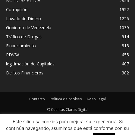
NOTICIAS AL DIA
2856
Corrupción
1957
Lavado de Dinero
1226
Gobierno de Venezuela
1039
Tráfico de Drogas
914
Financiamiento
818
PDVSA
455
legitimación de Capitales
407
Delitos Financieros
382
Contacto
Política de cookies
Aviso Legal
© Cuentas Claras Digital
Este sitio usa cookies para mejorar su experiencia. Si
continúa navegando, asumimos que está conforme con su