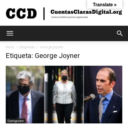
Translate »
Cuentas
Inicio
Etiquetas
George Joyner
Etiqueta: George Joyner
Claras
Digital
Corrupción