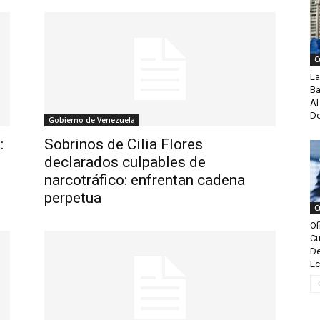
C
La
Ba
Al
De
Gobierno de Venezuela
:
Sobrinos de Cilia Flores
declarados culpables de
narcotráfico: enfrentan cadena
perpetua
C
Of
Cu
De
Ec