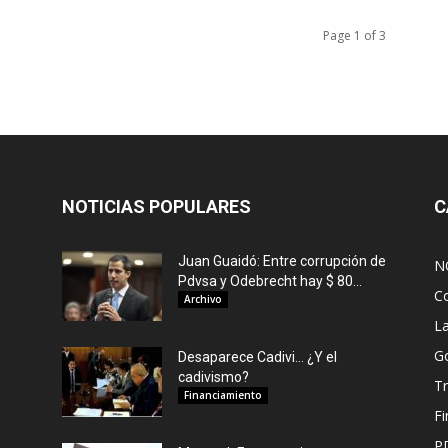
Page 1 of 3
NOTICIAS POPULARES
C
Juan Guaidó: Entre corrupción de
N
Pdvsa y Odebrecht hay $ 80...
C
Archivo
L
G
Desaparece Cadivi… ¿Y el
cadivismo?
Tr
Financiamiento
F
P