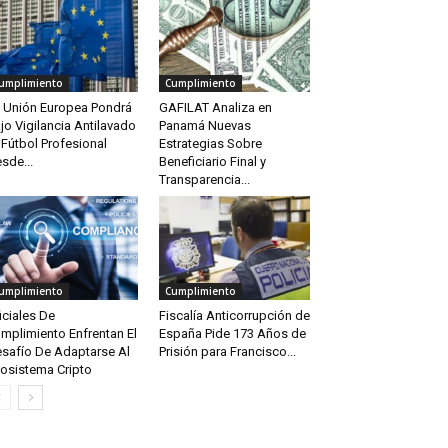
umplimiento
Cumplimiento
 Unión Europea Pondrá
GAFILAT Analiza en
jo Vigilancia Antilavado
Panamá Nuevas
 Fútbol Profesional
Estrategias Sobre
sde...
Beneficiario Final y
Transparencia...
umplimiento
Cumplimiento
iciales De
Fiscalía Anticorrupción de
mplimiento Enfrentan El
España Pide 173 Años de
safío De Adaptarse Al
Prisión para Francisco...
osistema Cripto