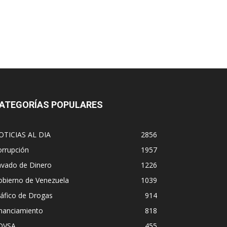
ATEGORÍAS POPULARES
OTICIAS AL DIA
2856
orrupción
1957
avado de Dinero
1226
obierno de Venezuela
1039
áfico de Drogas
914
inanciamiento
818
DVSA
455