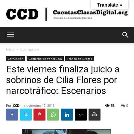
Translate »
Cuentas
Inicio
Corrupción
Corrupción
Gobierno de Venezuela
Tráfico de Drogas
Este viernes finaliza juicio a
Claras
sobrinos de Cilia Flores por
narcotráfico: Escenarios
Digital
Por
CCD
-
noviembre 17, 2016
58
0