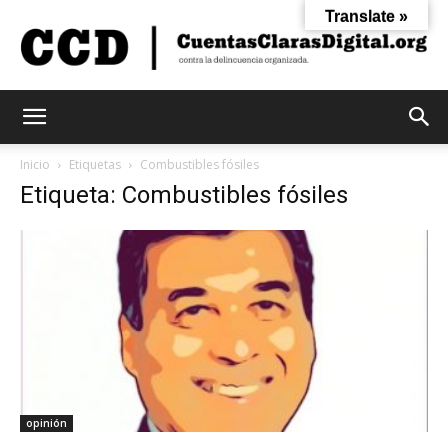
Translate »
Cuentas
Inicio
Etiquetas
Combustibles fósiles
Etiqueta: Combustibles fósiles
Claras
Digital
opinión