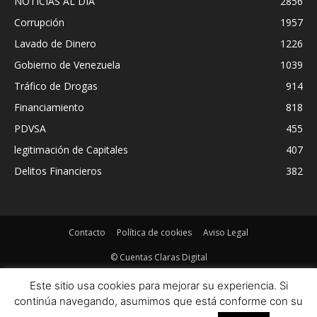
NOTICIAS AL DIA
2856
Corrupción
1957
Lavado de Dinero
1226
Gobierno de Venezuela
1039
Tráfico de Drogas
914
Financiamiento
818
PDVSA
455
legitimación de Capitales
407
Delitos Financieros
382
Contacto
Política de cookies
Aviso Legal
© Cuentas Claras Digital
Este sitio usa cookies para mejorar su experiencia. Si
continúa navegando, asumimos que está conforme con su