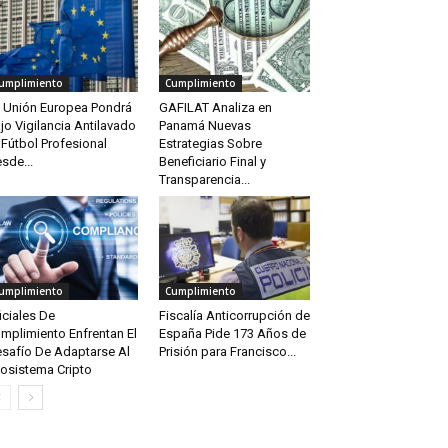
umplimiento
Cumplimiento
 Unión Europea Pondrá
GAFILAT Analiza en
jo Vigilancia Antilavado
Panamá Nuevas
 Fútbol Profesional
Estrategias Sobre
sde...
Beneficiario Final y
Transparencia...
umplimiento
Cumplimiento
iciales De
Fiscalía Anticorrupción de
mplimiento Enfrentan El
España Pide 173 Años de
safío De Adaptarse Al
Prisión para Francisco...
osistema Cripto