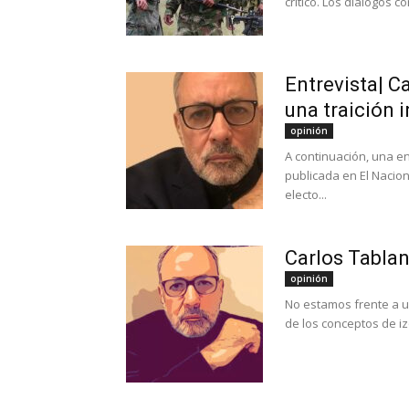
crítico. Los diálogos co
Entrevista| C
una traición i
opinión
A continuación, una en
publicada en El Nacion
electo...
Carlos Tablant
opinión
No estamos frente a un
de los conceptos de i