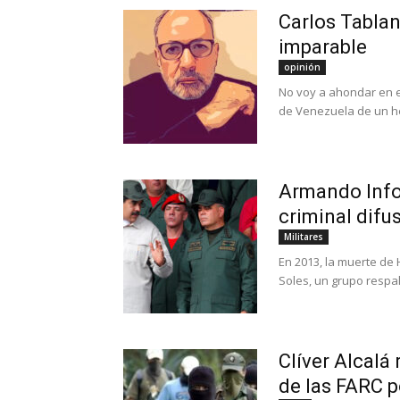
Carlos Tablan
imparable
opinión
No voy a ahondar en el
de Venezuela de un he
Armando Info 
criminal difus
Militares
En 2013, la muerte de 
Soles, un grupo respa
Clíver Alcalá 
de las FARC po