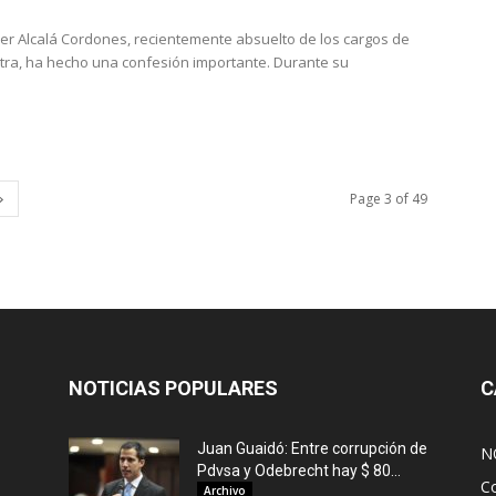
íver Alcalá Cordones, recientemente absuelto de los cargos de
ntra, ha hecho una confesión importante. Durante su
Page 3 of 49
NOTICIAS POPULARES
C
Juan Guaidó: Entre corrupción de
N
Pdvsa y Odebrecht hay $ 80...
C
Archivo