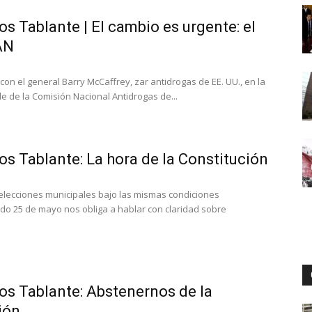
os Tablante | El cambio es urgente: el
AN
Digital
on el general Barry McCaffrey, zar antidrogas de EE. UU., en la
e de la Comisión Nacional Antidrogas de...
los Tablante: La hora de la Constitución
elecciones municipales bajo las mismas condiciones
do 25 de mayo nos obliga a hablar con claridad sobre
los Tablante: Abstenernos de la
ión