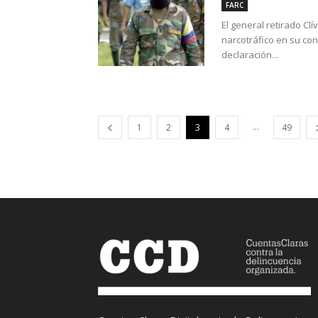
FARC
El general retirado Cl
narcotráfico en su co
declaración...
...
1
2
3
4
49