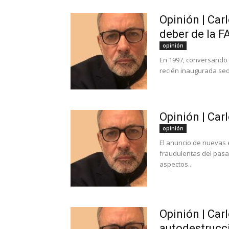
Opinión | Carl
deber de la F
opinión
En 1997, conversando c
recién inaugurada sed
Opinión | Car
opinión
El anuncio de nuevas 
fraudulentas del pasa
aspectos...
Opinión | Car
autodestrucc