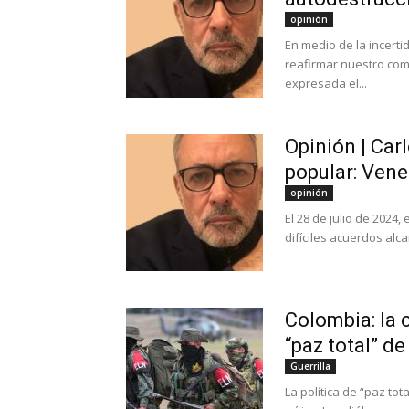
opinión
En medio de la incerti
reafirmar nuestro com
expresada el...
Opinión | Car
popular: Vene
opinión
El 28 de julio de 202
difíciles acuerdos alca
Colombia: la 
“paz total” de
Guerrilla
La política de “paz t