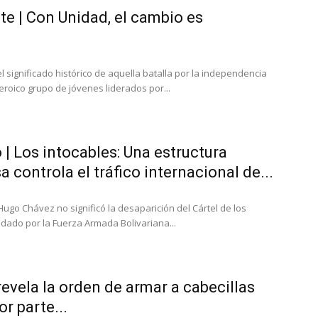
te | Con Unidad, el cambio es
 significado histórico de aquella batalla por la independencia
roico grupo de jóvenes liderados por...
| Los intocables: Una estructura
a controla el tráfico internacional de...
Hugo Chávez no significó la desaparición del Cártel de los
ldado por la Fuerza Armada Bolivariana...
revela la orden de armar a cabecillas
r parte...