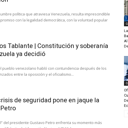
dumbre política que atraviesa Venezuela, resulta imprescindible
promiso con la legalidad democrática, con la voluntad popular
C
La
Ba
Al
los Tablante | Constitución y soberanía
De
zuela ya decidió
4, el pueblo venezolano habló con contundencia después de los
nzados entre la oposición y el oficialismo...
C
Of
Cu
crisis de seguridad pone en jaque la
De
Ec
 Petro
otal” del presidente Gustavo Petro enfrenta su momento más