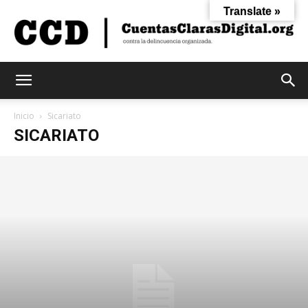
Translate »
Cuentas
Inicio
Sicariato
SICARIATO
Claras
Digital